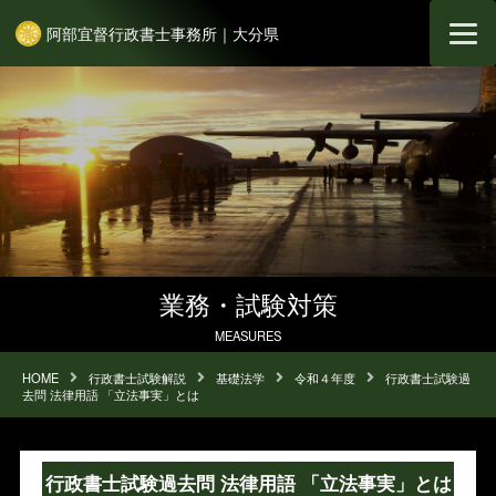
阿部宜督行政書士事務所｜大分県
業務・試験対策
MEASURES
HOME
行政書士試験解説
基礎法学
令和４年度
行政書士試験過
去問 法律用語 「立法事実」とは
行政書士試験過去問 法律用語 「立法事実」とは