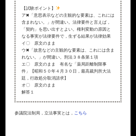
【試験ポイント】
ア✖「意思表示などの主観的な要素は、これには
含まれない。」が間違い。法律要件と言えば，
「契約」を思い出すとよい。権利変動の原因と
なる事実が法律要件で，生ずる結果が法律効果
イ〇 原文のまま
ウ✖「故意などの主観的な要素は、これには含ま
れない。」が間違い。刑法３８条第１項
エ〇 原文のまま 有名な「薬局距離制限事
件」【昭和５０年４月３０日，最高裁判所大法
廷，行政処分取消請求】
オ〇 原文のまま
解答１
参議院法制局，立法事実とは，
こちら