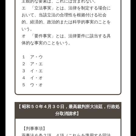
主観的な要素は、これには含まれない。
エ 「立法事実」とは、法律を制定する場合に
おいて、当該立法の合理性を根拠付ける社会
的、経済的、政治的または科学的事実のことを
いう。
オ 「要件事実」とは、法律要件に該当する具
体的な事実のことをいう。
１ ア・ウ
２ ア・エ
３ イ・エ
４ イ・オ
５ ウ・オ
【 昭和５０年４月３０日，最高裁判所大法廷，行政処
分取消請求】
【判事事項】
薬事法６条２項、４項（これらを準用する同法