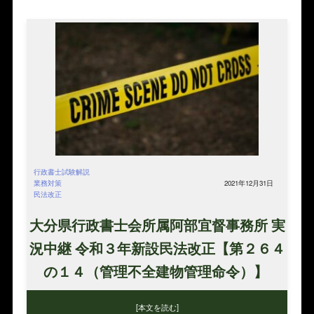
行政書士試験解説
業務対策
2021年12月31日
民法改正
大分県行政書士会所属阿部宜督事務所 実
況中継 令和３年新設民法改正【第２６４
の１４（管理不全建物管理命令）】
[本文を読む]