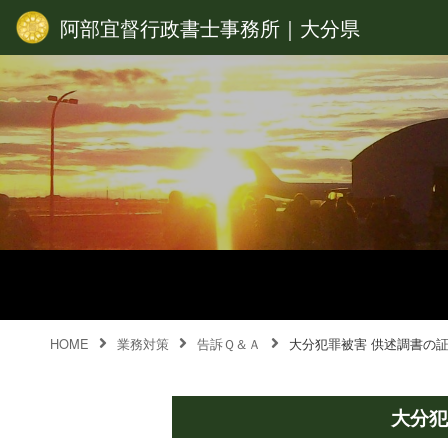
阿部宜督行政書士事務所｜大分県
HOME
業務対策
告訴Ｑ＆Ａ
大分犯罪被害 供述調書の
大分犯