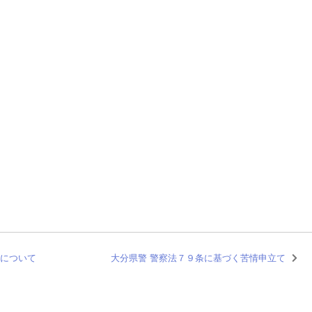
果について
大分県警 警察法７９条に基づく苦情申立て