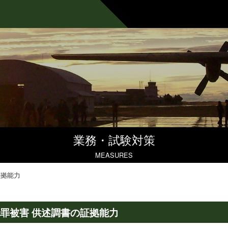
業務・試験対策
MEASURES
証拠能力
罪被害 供述調書の証拠能力