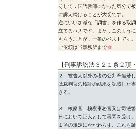
そして，国語教師になった気分で被
に訴え続けることが大切です。
逆にいい加減な「調書」を作る取調
立てるべきです。また，このように
もらうことが，一番のベストです。
ご依頼は当事務所まで
【刑事訴訟法３２１条２項
２ 被告人以外の者の公判準備若し
は裁判官の検証の結果を記載した書
きる。
３ 検察官，検察事務官又は司法警
日において証人として尋問を受け、
１項の規定にかかわらず、これを証