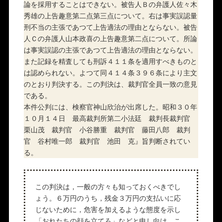
論を採用することはできない。被告人Ｂの弁護人佐々木
秀雄の上告趣意第二点第三点について。右は事実誤認量
刑不当の主張であつて上告適法の理由とならない。被告
人Ｃの弁護人山本政喜の上告趣意第二点について。所論
は事実誤認の主張であつて上告適法の理由とならない。
また記録を精査しても刑訴４１１条を適用すべきものと
は認められない。よつて同４１４条３９６条により主文
のとおり判決する。この判決は、裁判官全員一致の意見
である。
本件公判には、検察官神山欣治が出席した。昭和３０年
１０月１４日 最高裁判所第二小法廷 裁判長裁判官
栗山茂 裁判官 小谷勝重 裁判官 藤田八郎 裁判
官 谷村唯一郎 裁判官 池田 克』旨判断されてい
る。
この判決は，一般の方々も知っておくべきでし
ょう。６万円のうち，残金３万円の支払いに応
じないために，危害を加えるような態度を示し
「おれたちの顔を立てろ」などと申し向け，こ