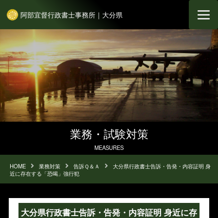
阿部宜督行政書士事務所｜大分県
業務・試験対策
MEASURES
HOME
業務対策
告訴Ｑ＆Ａ
大分県行政書士告訴・告発・内容証明 身
近に存在する「恐喝」強行犯
大分県行政書士告訴・告発・内容証明 身近に存