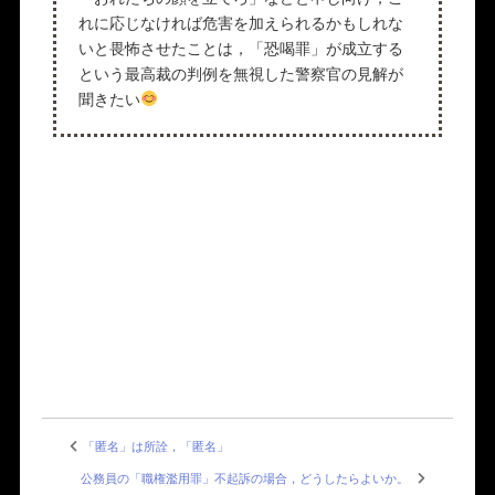
れに応じなければ危害を加えられるかもしれな
いと畏怖させたことは，「恐喝罪」が成立する
という最高裁の判例を無視した警察官の見解が
聞きたい
「匿名」は所詮，「匿名」
公務員の「職権濫用罪」不起訴の場合，どうしたらよいか。