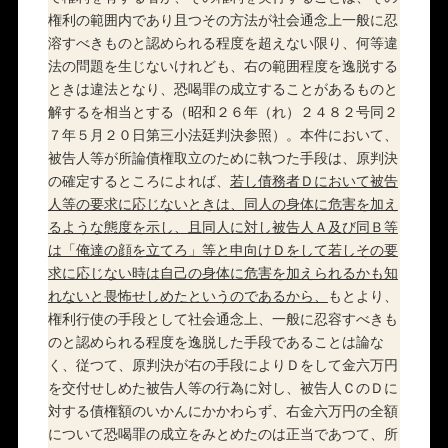
権利の範囲内であり且つその方法が社会通念上一般に忍
溶すべきものと認められる程度を超えない限り、何等違
法の問題を生じないけれども、右の範囲程度を逸脱する
ときは違法となり、恐喝罪の成立することがあるものと
解するを相当とする（昭和２６年（れ）２４８２号同２
７年５月２０日第三小法廷判決参照）。本件において、
被告人等が所論債権取立のために執つた手段は、原判決
の確定するところによれば、
若し債務者Ｄにおいて被告
人等の要求に応じないときは、同人の身体に危害を加え
るような態度を示し、且同人に対し被告人Ａ及び同Ｂ等
は「俺達の顔を立てろ」等と申向けＤをして若しその要
求に応じない時は自己の身体に危害を加えられるかも知
れないと畏怖せしめたというのであるから、
もとより、
権利行使の手段として社会通念上、一般に忍容すべきも
のと認められる程度を逸脱した手段であることは論な
く、従つて、原判決が右の手段によりＤをして金六万円
を交付せしめた被告人等の行為に対し、被告人ＣのＤに
対する債権額のいかんにかかわらず、右金六万円の全額
について恐喝罪の成立をみとめたのは正当であつて、所