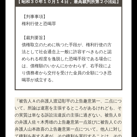
【 昭和３０年１０月１４日， 最高裁判所第２小法廷】
【判事事項】
権利行使と恐喝罪
【裁判要旨】
債権取立のために執つた手段が、権利行使の方
法として社会通念上一般に許容すべきものと認
められる程度を逸脱した恐喝手段である場合に
は、債権額のいかんにかかわらず、右手段によ
り債務者から交付を受けた金員の全額につき恐
喝罪が成立する。
『被告人Ａの弁護人渡辺彰平の上告趣意第一、二点につ
いて。所論は違憲を主張するところがあるけれども、そ
の実質は単なる訴訟法違反の主張に過ぎない。被告人Ｂ
の弁護人佐々木秀雄の上告趣意第一点並びに被告人Ｃの
弁護人山本政喜の上告趣意第一点について。他人に対し
て権利を有する者が、その権利を実行することは、その