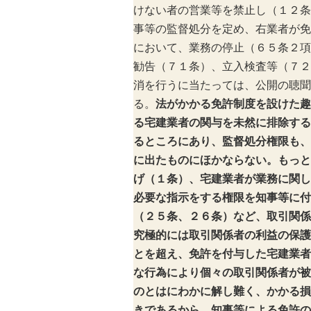
けない者の営業等を禁止し（１２条
事等の監督処分を定め、右業者が免
において、業務の停止（６５条２項
勧告（７１条）、立入検査等（７２
消を行うに当たっては、公開の聴聞
る。
法がかかる免許制度を設けた趣
る宅建業者の関与を未然に排除する
るところにあり、監督処分権限も、
に出たものにほかならない。もっと
げ（１条）、宅建業者が業務に関し
必要な指示をする権限を知事等に付
（２５条、２６条）など、取引関係
究極的には取引関係者の利益の保護
とを超え、免許を付与した宅建業者
な行為により個々の取引関係者が被
のとはにわかに解し難く、かかる損
きであるから、知事等による免許の