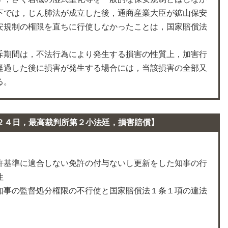
下では，じん肺法が成立した後，通商産業大臣が鉱山保安
安規制の権限を直ちに行使しなかったことは，国家賠償法
斥期間は，不法行為により発生する損害の性質上，加害行
経過した後に損害が発生する場合には，当該損害の全部又
る。
２４日，最高裁判所第２小法廷，損害賠償】
許基準に適合しない免許の付与ないし更新をした知事の行
性
知事の監督処分権限の不行使と国家賠償法１条１項の違法