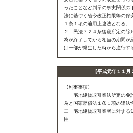
ったことなど判示の事実関係の
法に基づく省令改正権限等の保
１条１項の適用上違法となる。
２ 民法７２４条後段所定の除
為が終了してから相当の期間が
は一部が発生した時から進行す
【平成元年１１月
【判事事項】
一 宅地建物取引業法所定の免
為と国家賠償法１条１項の違法
二 宅地建物取引業者に対する
性