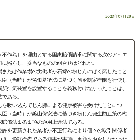
2023年07月26日
（不作為）を理由とする国家賠償請求に関する次のア～エ
例に照らし、妥当なものの組合せはどれか。
場または作業場の労働者が石綿の粉じんにばく露したこと
大臣（当時）が労働基準法に基づく省令制定権限を行使し
局所排気装置を設置することを義務付けなかったことは、
法である。
んを吸い込んでじん肺による健康被害を受けたことにつ
大臣（当時）が鉱山保安法に基づき粉じん発生防止策の権
家賠償法１条１項の適用上違法である。
免許を更新された業者が不正行為により個々の取引関係者
つき、免許権者である知事が事前に更新を拒否しなかった