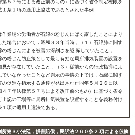
律第５７号による改正前のもの）に基づく省令制定権限を
法１条１項の適用上違法であるとされた事例
は作業場の労働者が石綿の粉じんにばく露したことにより
した場合において，昭和３３年当時，（１）石綿肺に関す
綿の粉じんによる被害の深刻さを認 識していたこと，
綿の粉じん防止策として最も有効な局所排気装置の設置を
知見が存在していたこと，（３）従前からの行政指導によ
んでいなかったことなど判示の事情の下では，石綿に関す
置の促進を指示する通達が発出された同年５月２６日以
和４７年法律第５７号による改正前のもの）に基づく省令
て上記の工場等に局所排気装置を設置することを義務付け
条１項の適用上違法である。
判所第３小法廷，損害賠償，民訴法２６０条２ 項による仮執