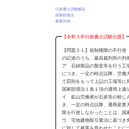
行政書士試験解説
国家賠償法
重要判例
【令和３年行政書士試験出題】
【問題２１】規制権限の不行使
の記述のうち、最高裁判所の判
ア 石綿製品の製造等を行う工
につき、一定の時点以降、労働
て罰則をもって上記の工場等に
国家賠償法１条１項の適用上違
イ 鉱山労働者が石炭等の粉じ
き、一定の時点以降、通商産業
限を行使しなかったことは、国
ウ 宅地建物取引業法に基づき
に対して被害を負わせたことに