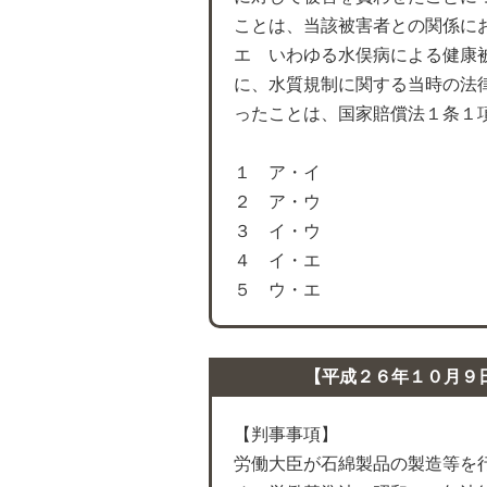
ことは、当該被害者との関係に
エ いわゆる水俣病による健康
に、水質規制に関する当時の法
ったことは、国家賠償法１条１
１ ア・イ
２ ア・ウ
３ イ・ウ
４ イ・エ
５ ウ・エ
【平成２６年１０月９
【判事事項】
労働大臣が石綿製品の製造等を