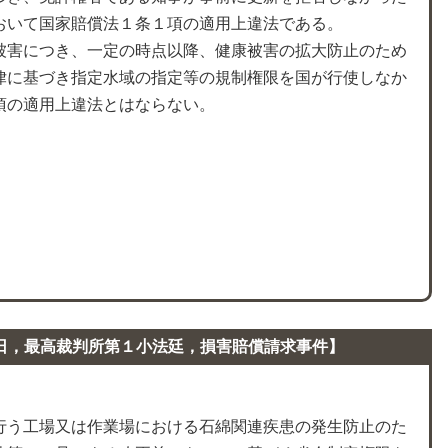
おいて国家賠償法１条１項の適用上違法である。
被害につき、一定の時点以降、健康被害の拡大防止のため
律に基づき指定水域の指定等の規制権限を国が行使しなか
項の適用上違法とはならない。
日，最高裁判所第１小法廷，損害賠償請求事件】
行う工場又は作業場における石綿関連疾患の発生防止のた