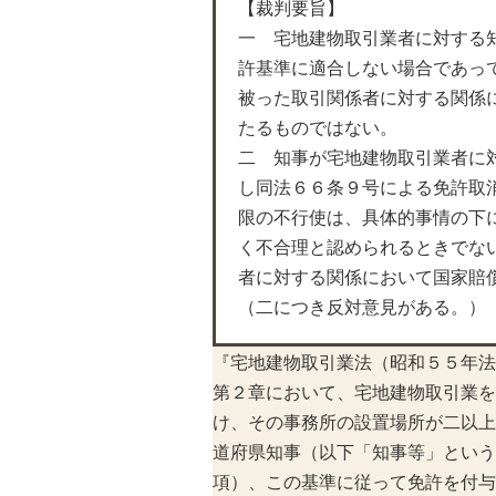
【裁判要旨】
一 宅地建物取引業者に対する
許基準に適合しない場合であっ
被った取引関係者に対する関係
たるものではない。
二 知事が宅地建物取引業者に
し同法６６条９号による免許取
限の不行使は、具体的事情の下
く不合理と認められるときでな
者に対する関係において国家賠
（二につき反対意見がある。）
『宅地建物取引業法（昭和５５年法
第２章において、宅地建物取引業を
け、その事務所の設置場所が二以上
道府県知事（以下「知事等」という
項）、この基準に従って免許を付与