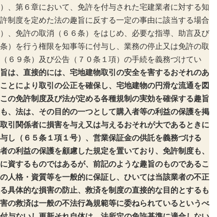
）、第６章において、免許を付与された宅建業者に対する知
許制度を定めた法の趣旨に反する一定の事由に該当する場合
）、免許の取消（６６条）をはじめ、必要な指導、助言及び
条）を行う権限を知事等に付与し、業務の停止又は免許の取
（６９条）及び公告（７０条１項）の手続を義務づけてい
旨は、直接的には、宅地建物取引の安全を害するおそれのあ
ことにより取引の公正を確保し、宅地建物の円滑な流通を図
この免許制度及び法が定める各種規制の実効を確保する趣旨
も、法は、その目的の一つとして購入者等の利益の保護を掲
取引関係者に損害を与え又は与えるおそれが大であるときに
与し（６５条１項１号）、営業保証金の供託を義務づける
者の利益の保護を顧慮した規定を置いており、免許制度も、
に資するものではあるが、前記のような趣旨のものであるこ
の人格・資質等を一般的に保証し、ひいては当該業者の不正
る具体的な損害の防止、救済を制度の直接的な目的とするも
害の救済は一般の不法行為規範等に委ねられているというべ
付与ないし更新それ自体は、法所定の免許基準に適合しない