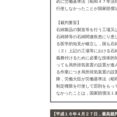
めに労働基準法（昭和４７年法
行使しなかったことが国家賠償
【裁判要旨】
石綿製品の製造等を行う工場又
石綿肺等の石綿関連疾患にり患
る医学的知見が確立し，国も石
（２）上記の工場等における石
義務付けるために必要な技術的
っても局所排気装置の設置が進
る作業につき局所排気装置の設
降，労働大臣が労働基準法（昭
制定権限を行使して罰則をもっ
なかったことは，国家賠償法１
【平成１６年４月２７日，最高裁