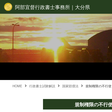
阿部宜督行政書士事務所｜大分県
HOME
行政書士試験解説
国家賠償法
規制権限の不行使
規制権限の不行