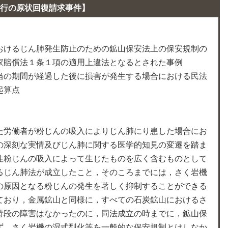
行の原状回復請求事件】
おけるじん肺発生防止のための鉱山保安法上の保安規制の
家賠償法１条１項の適用上違法となるとされた事例
当の期間が経過した後に損害が発生する場合における民法
起算点
た労働者が粉じんの吸入によりじん肺にり患した場合にお
の深刻な実情及びじん肺に関する医学的知見の変遷を踏ま
性粉じんの吸入によって生じたものを広く含むものとして
るじん肺法が成立したこと，そのころまでには，さく岩機
の原因となる粉じんの発生を著しく抑制することができる
ており，金属鉱山と同様に，すべての石炭鉱山におけるさ
特段の障害はなかったのに，同法成立の時までに，鉱山保
ず，さく岩機の湿式型化等を一般的な保安規制とはしなか