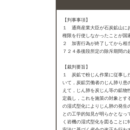
【判事事項】
１ 通商産業大臣が石炭鉱山に
権限を行使しなかったことが国
２ 加害行為が終了してから相
７２４条後段所定の除斥期間の
【裁判要旨】
１ 炭鉱で粉じん作業に従事し
いて，炭鉱労働者のじん肺り患
えて，じん肺を炭じん等の鉱物
定義し，これを施策の対象とす
の湿式型化によりじん肺の発生
との工学的知見が明らかとなっ
く岩機の湿式型化を図ることに
安法に基づく省令の改正を行わ