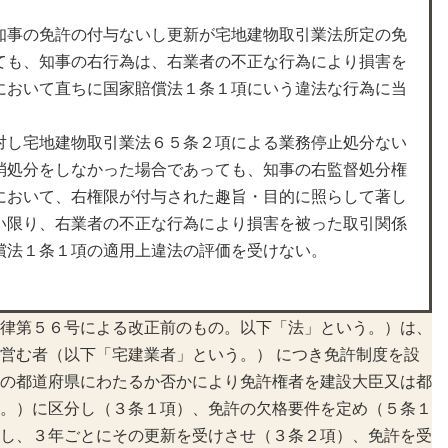
知事の免許の付与ないし更新が宅地建物取引業法所定の免
ても、知事の右行為は、右業者の不正な行為により損害を
において直ちに国家賠償法１条１項にいう違法な行為に当
対し宅地建物取引業法６５条２項による業務停止処分ない
消処分をしなかった場合であっても、知事の右監督処分権
において、右権限が付与された趣旨・目的に照らして著し
い限り、右業者の不正な行為により損害を被った取引関係
償法１条１項の適用上違法の評価を受けない。
律第５６号による改正前のもの。以下「法」という。）は、
営む者（以下「宅建業者」という。） につき免許制度を設
の都道府県にわたるか否かにより免許権者を建設大臣又は都
。）に区分し（３条１項）、免許の欠格要件を定め（５条１
し、３年ごとにその更新を受けさせ（３条２項）、免許を受