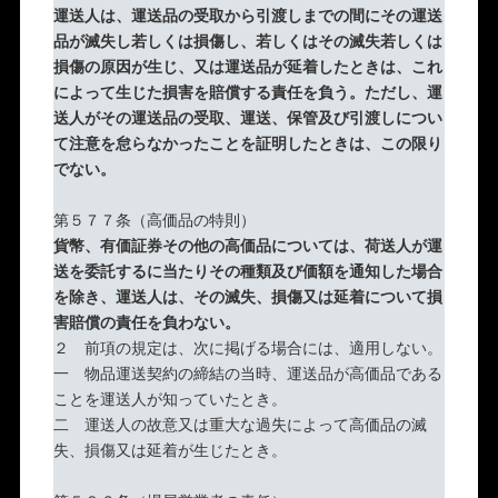
運送人は、運送品の受取から引渡しまでの間にその運送
品が滅失し若しくは損傷し、若しくはその滅失若しくは
損傷の原因が生じ、又は運送品が延着したときは、これ
によって生じた損害を賠償する責任を負う。ただし、運
送人がその運送品の受取、運送、保管及び引渡しについ
て注意を怠らなかったことを証明したときは、この限り
でない。
第５７７条（高価品の特則）
貨幣、有価証券その他の高価品については、荷送人が運
送を委託するに当たりその種類及び価額を通知した場合
を除き、運送人は、その滅失、損傷又は延着について損
害賠償の責任を負わない。
２ 前項の規定は、次に掲げる場合には、適用しない。
一 物品運送契約の締結の当時、運送品が高価品である
ことを運送人が知っていたとき。
二 運送人の故意又は重大な過失によって高価品の滅
失、損傷又は延着が生じたとき。