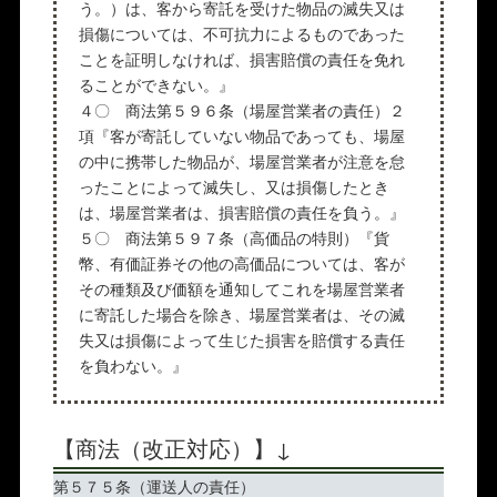
う。）は、客から寄託を受けた物品の滅失又は
損傷については、不可抗力によるものであった
ことを証明しなければ、損害賠償の責任を免れ
ることができない。』
４〇 商法第５９６条（場屋営業者の責任）２
項『客が寄託していない物品であっても、場屋
の中に携帯した物品が、場屋営業者が注意を怠
ったことによって滅失し、又は損傷したとき
は、場屋営業者は、損害賠償の責任を負う。』
５〇 商法第５９７条（高価品の特則）『貨
幣、有価証券その他の高価品については、客が
その種類及び価額を通知してこれを場屋営業者
に寄託した場合を除き、場屋営業者は、その滅
失又は損傷によって生じた損害を賠償する責任
を負わない。』
【商法（改正対応）】↓
第５７５条（運送人の責任）