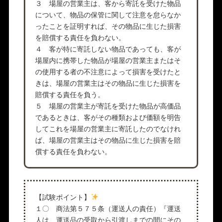
３ 場屋の営業主は、客から寄託を受けた物品
について、物品の保管に関して注意を怠らなか
ったことを証明すれば、その物品に生じた損害
を賠償する責任を負わない。
４ 客が特に寄託しない物品であっても、客が
場屋内に携帯した物品が場屋の営業主またはそ
の使用する者の不注意によって損害を受けたと
きは、場屋の営業主はその物品に生じた損害を
賠償する責任を負う。
５ 場屋の営業主が寄託を受けた物品が高価品
であるときは、客がその種類および価額を明告
してこれを場屋の営業主に寄託したのでなけれ
ば、場屋の営業主はその物品に生じた損害を賠
償する責任を負わない。
【試験ポイント】
１〇 商法第５７５条（運送人の責任）『運送
人は、運送品の受取から引渡しまでの間にその