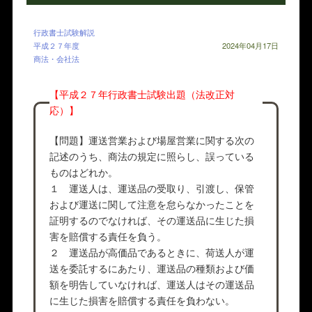
行政書士試験解説
平成２７年度
2024年04月17日
商法・会社法
【平成２７年行政書士試験出題（法改正対
応）】
【問題】運送営業および場屋営業に関する次の
記述のうち、商法の規定に照らし、誤っている
ものはどれか。
１ 運送人は、運送品の受取り、引渡し、保管
および運送に関して注意を怠らなかったことを
証明するのでなければ、その運送品に生じた損
害を賠償する責任を負う。
２ 運送品が高価品であるときに、荷送人が運
送を委託するにあたり、運送品の種類および価
額を明告していなければ、運送人はその運送品
に生じた損害を賠償する責任を負わない。