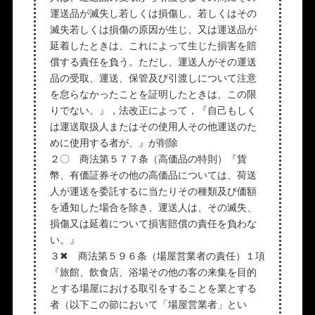
運送品が滅失し若しくは損傷し、若しくはその
滅失若しくは損傷の原因が生じ、又は運送品が
延着したときは、これによって生じた損害を賠
償する責任を負う。ただし、運送人がその運送
品の受取、運送、保管及び引渡しについて注意
を怠らなかったことを証明したときは、この限
りでない。』，法改正によって，『自己もしく
は運送取扱人またはその使用人その他運送のた
めに使用する者が、』が削除
２〇 商法第５７７条（高価品の特則）『貨
幣、有価証券その他の高価品については、荷送
人が運送を委託するに当たりその種類及び価額
を通知した場合を除き、運送人は、その滅失、
損傷又は延着について損害賠償の責任を負わな
い。』
３✖ 商法第５９６条（場屋営業者の責任）１項
『旅館、飲食店、浴場その他の客の来集を目的
とする場屋における取引をすることを業とする
者（以下この節において「場屋営業者」とい