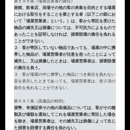
第５９６条（場屋営業者の責任）
旅館、飲食店、浴場その他の客の来集を目的とする場屋
における取引をすることを業とする者（以下この節にお
いて「場屋営業者」という。）は、客から寄託を受けた
物品の滅失又は損傷については、不可抗力によるもので
あったことを証明しなければ、損害賠償の責任を免れる
ことができない。
２ 客が寄託していない物品であっても、場屋の中に携
帯した物品が、場屋営業者が注意を怠ったことによって
滅失し、又は損傷したときは、場屋営業者は、損害賠償
の責任を負う。
３ 客が場屋の中に携帯した物品につき責任を負わない
旨を表示したときであっても、場屋営業者は、前２項の
責任を免れることができない。
第５９７条（高価品の特則）
貨幣、有価証券その他の高価品については、客がその種
類及び価額を通知してこれを場屋営業者に寄託した場合
を除き、場屋営業者は、その滅失又は損傷によって生じ
た損害を賠償する責任を負わない。