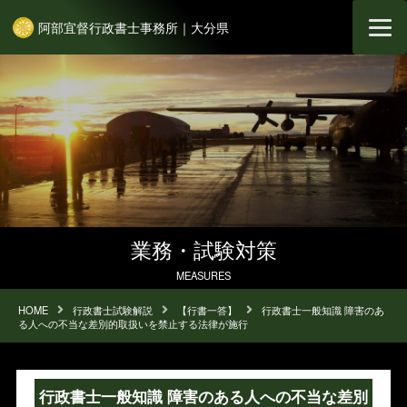
阿部宜督行政書士事務所｜大分県
業務・試験対策
MEASURES
HOME
行政書士試験解説
【行書一答】
行政書士一般知識 障害のあ
る人への不当な差別的取扱いを禁止する法律が施行
行政書士一般知識 障害のある人への不当な差別