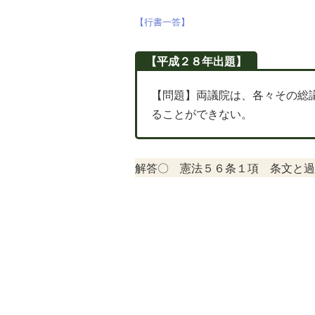
【行書一答】
【平成２８年出題】
【問題】両議院は、各々その総
ることができない。
解答〇 憲法５６条１項 条文と過