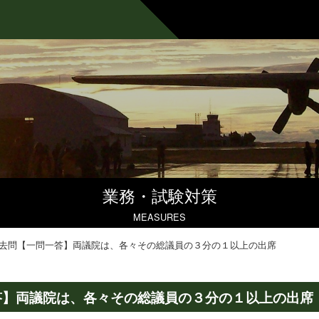
業務・試験対策
MEASURES
去問【一問一答】両議院は、各々その総議員の３分の１以上の出席
答】両議院は、各々その総議員の３分の１以上の出席