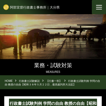
阿部宜督行政書士事務所｜大分県
業務・試験対策
MEASURES
HOME
行政書士試験解説
【行書一答】
行政書士試験判例 学問の自
由 教授の自由【昭和３８年５月２２日，最高裁判所大法廷】
行政書士試験判例 学問の自由 教授の自由【昭和