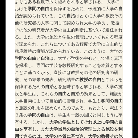
よりもある程度で広く認められると解される。 大学に
おける
学問の自由
を保障するために、伝統的に大学の
自
治
が認められている。この
自治
はとくに大学の教授その
他の研究者の人事に関して認められ大学の学長 、教授
その他の研究者が大学の自主的判断に基づいて選任され
る。また、大学の施設と学生の管理についてもある程度
で認められ、これらについてある程度で大学に自主的な
秩序維持の権能が認められている。このように、大学の
学問の自由
と
自治
は、大学が学術の中心として深く真理
を探求し、専門の学芸を教授研究することを本質とする
ことに基づくから、直接には教授その他の研究者の研
究、その結果の発表、研究結果の
教授の自由
とこれらを
保障するための
自治
とを意味すると解される。大学の施
設と学生は、これらの
自由と自治
の効果として、施設が
大学当局によつて自治的に管理され、学生も
学問の自由
と施設の利用を認められるのである。もとより、憲法２
３条の
学問の自由
は、学生も一般の国民と同じように享
有する。しかし、
大学の学生としてそれ以上に学問の自
由を享有し、また大学当局の自治的管理による施設を利
用できるのは、大学の本質に基づき、大学の教授その他