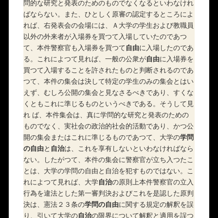
問的な研究と発表のためのものでなくなるといわなけれ
ばならない。また、ひとしく原審の認定するところによ
れば、右発表会の会場には、Ａ大学の学生および教職員
以外の外来者が入場券を買つて入場していたのであつ
て、本件警察官も入場券を買つて
自由
に入場したのであ
る。これによつて見れば、一般の公衆が
自由
に入場券を
買つて入場することを許されたものと判断されるのであ
つて、本件の集会は決して特定の学生のみの集会とはい
えず、むしろ公開の集会と見なさるべきであり、すくな
くともこれに準じるものというべきである。そうして見
れ ば、本件集会は、真に学問的な研究と発表のための
ものでなく、実社会の政治的社会的活動であり、かつ公
開の集会またはこれに準じるものであつて、大学の
学問
の自由
と
自治
は、これを享有しないといわなければなら
ない。したがつて、本件の集会に警察官が立ち入つたこ
とは、大学の学問の自由と自治を犯すものではない。こ
れによつて見れば、大学
自治
の原則上本件警察官の立入
行為を違法とした第一審判決およびこれを是認した原判
決は、憲法２３条の
学問の自由
に関する規定の解釈を誤
り、引いて大学の
自治
の限界について解釈と適用を誤つ