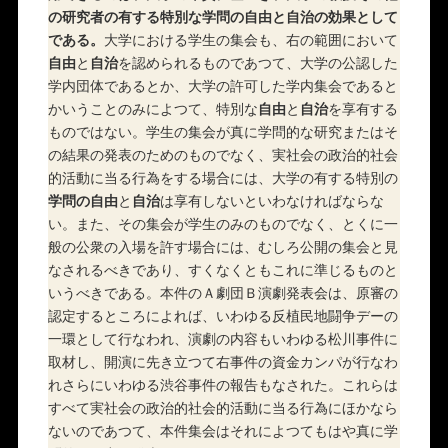
の研究者の有する特別な学問の自由と自治の効果として
である。
大学における学生の集会も、右の範囲において
自由
と
自治
を認められるものであつて、大学の公認した
学内団体であるとか、大学の許可した学内集会であると
かいうことのみによつて、特別な
自由
と
自治
を享有する
ものではない。学生の集会が真に学問的な研究またはそ
の結果の発表のためのものでなく、実社会の政治的社会
的活動に当る行為をする場合には、大学の有する特別の
学問の自由
と
自治
は享有しないといわなければならな
い。また、その集会が学生のみのものでなく、とくに一
般の公衆の入場を許す場合には、むしろ公開の集会と見
なされるべきであり、すくなくともこれに準じるものと
いうべきである。本件のＡ劇団Ｂ演劇発表会は、原審の
認定するところによれば、いわゆる反植民地闘争デーの
一環として行なわれ、演劇の内容もいわゆる松川事件に
取材し、開演に先き立つて右事件の資金カンパが行なわ
れさらにいわゆる渋谷事件の報告もなされた。これらは
すべて実社会の政治的社会的活動に当る行為にほかなら
ないのであつて、本件集会はそれによつてもはや真に学