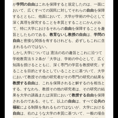
が
学問の自由
はこれを保障すると規定したのは、一面に
おいて、広くすべての国民に対してそれらの
自由
を保障
するとともに、他面において、大学が学術の中心として
深く真理を探究することを本質とすることにかんがみ
て、特に大学におけるそれらの
自由
を保障することを趣
旨としたものである。
教育ないし教授の自由
は、
学問の
自由
と密接な関係を有するけれども、必ずしもこれに含
まれるものではない。
しかし大学については 憲法の右の趣旨とこれに沿つて
学校教育法５２条が「大学は、学術の中心として、広く
知識を授けるとともに、深く専門の学芸を教授研究」す
ることを目的とするとしていることとに基づいて、大学
において教授その他の研究者がその専門の研究の結果を
教授する自由
は、これを保障されると解するのを相当と
する。すなわち、教授その他の研究者は、その研究の結
果を大学の講義または演習において
教授する自由
を保障
されるのである。そして、以上の
自由
は、すべて
公共の
福祉
による制限を免れるものではないが、大学における
自由
は、右のような大学の本質に基づいて、一般の場合