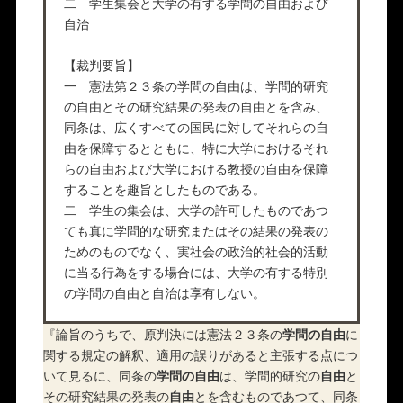
二 学生集会と大学の有する学問の自由および
自治
【裁判要旨】
一 憲法第２３条の学問の自由は、学問的研究
の自由とその研究結果の発表の自由とを含み、
同条は、広くすべての国民に対してそれらの自
由を保障するとともに、特に大学におけるそれ
らの自由および大学における教授の自由を保障
することを趣旨としたものである。
二 学生の集会は、大学の許可したものであつ
ても真に学問的な研究またはその結果の発表の
ためのものでなく、実社会の政治的社会的活動
に当る行為をする場合には、大学の有する特別
の学問の自由と自治は享有しない。
『論旨のうちで、原判決には憲法２３条の
学問の自由
に
関する規定の解釈、適用の誤りがあると主張する点につ
いて見るに、同条の
学問の自由
は、学問的研究の
自由
と
その研究結果の発表の
自由
とを含むものであつて、同条