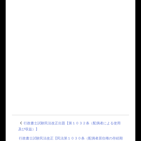
行政書士試験民法改正出題【第１０３２条（配偶者による使用
及び収益）】
行政書士試験民法改正【民法第１０３０条（配偶者居住権の存続期