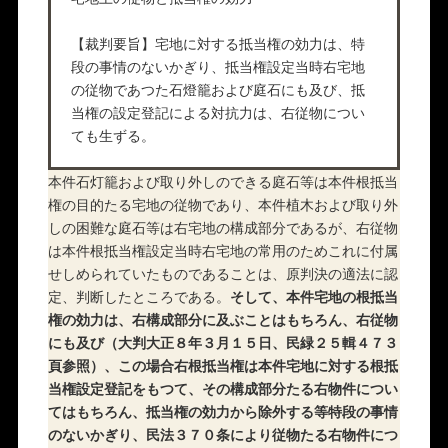
【裁判要旨】宅地に対する抵当権の効力は、特
段の事情のないかぎり、抵当権設定当時右宅地
の従物であつた石燈籠および庭石にも及び、抵
当権の設定登記による対抗力は、右従物につい
ても生ずる。
本件石灯籠および取り外しのできる庭石等は本件根抵当
権の目的たる宅地の従物であり、本件植木および取り外
しの困難な庭石等は右宅地の構成部分であるが、右従物
は本件根抵当権設定当時右宅地の常用のためこれに付属
せしめられていたものであることは、原判決の適法に認
定、判断したところである。
そして、本件宅地の根抵当
権の効力は、右構成部分に及ぶことはもちろん、右従物
にも及び（大判大正８年３月１５日、民緑２５輯４７３
頁参照）、この場合右根抵当権は本件宅地に対する根抵
当権設定登記をもつて、その構成部分たる右物件につい
てはもちろん、抵当権の効力から除外する等特段の事情
のないかぎり、民法３７０条により従物たる右物件につ