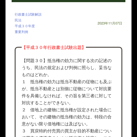
行政書士試験解説
民法
2023年11月07日
平成３０年度
重要判例
【平成３０年行政書士試験出題】
【問題３０】抵当権の効力に関する次の記述の
うち、民法の規定および判例に照らし、妥当な
ものはどれか。
１ 抵当権の効力は抵当不動産の従物にも及ぶ
が、抵当不動産とは別個に従物について対抗要
件を具備しなければ、その旨を第三者に対して
対抗することができない。
２ 借地上の建物に抵当権が設定された場合に
おいて、その建物の抵当権の効力は、特段の合
意がない限り借地権には及ばない。
３ 買戻特約付売買の買主が目的不動産につい