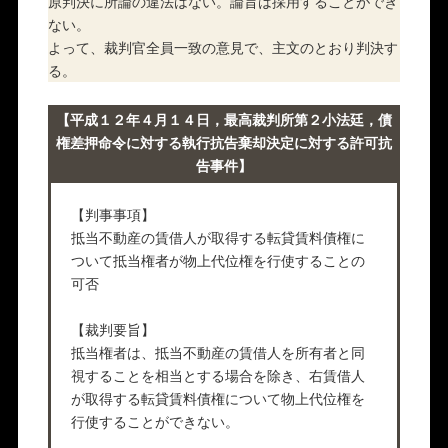
原判決に所論の違法はない。論旨は採用することができ
ない。
よって、裁判官全員一致の意見で、主文のとおり判決す
る。
【平成１２年４月１４日，最高裁判所第２小法廷，債
権差押命令に対する執行抗告棄却決定に対する許可抗
告事件】
【判事事項】
抵当不動産の賃借人が取得する転貸賃料債権に
ついて抵当権者が物上代位権を行使することの
可否
【裁判要旨】
抵当権者は、抵当不動産の賃借人を所有者と同
視することを相当とする場合を除き、右賃借人
が取得する転貸賃料債権について物上代位権を
行使することができない。