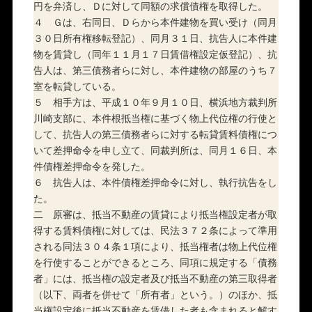
円を弁済し、Ｄに対して同額の求償債権を取得した。
４ Ｇは、右同日、Ｄらから本件建物を買い受け（同月
３０日所有権移転登記）、同月３１日、抗告人に本件建
物を賃貸し（同年１１月１７日賃借権設定仮登記）、抗
告人は、第三債務者らに対し、本件建物の部屋のうち７
室を転貸している。
５ 相手方は、平成１０年９月１０日、横浜地方裁判所
川崎支部に、本件根抵当権に基づく物上代位権の行使と
して、抗告人の第三債務者らに対する転貸賃料債権につ
いて差押命令を申し立て、同裁判所は、同月１６日、本
件債権差押命令を発した。
６ 抗告人は、本件債権差押命令に対し、執行抗告をし
た。
二 原審は、抵当不動産の賃貸により抵当権設定者が取
得する賃料債権に対しては、民法３７２条によって準用
される同法３０４条１項により、抵当権者は物上代位権
を行使することができるところ、同項に規定する「債務
者」には、抵当権の設定者及び抵当不動産の第三取得者
（以下、両者を併せて「所有者」という。）のほか、抵
当権設定後に抵当不動産を賃借した者も含まれると解す