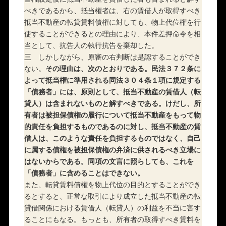
べきであるから、抵当権者は、右の賃借人が取得すべき
抵当不動産の転貸賃料債権に対しても、物上代位権を行
使することができるとの理由により、本件差押命令を相
当として、抗告人の執行抗告を棄却した。
三 しかしながら、原審の右判断は是認することができ
ない。
その理由は、次のとおりである。民法３７２条に
よって抵当権に準用される同法３０４条１項に規定する
「債務者」には、原則として、抵当不動産の賃借人（転
貸人）は含まれないものと解すべきである。けだし、所
有者は被担保債権の履行について抵当不動産をもって物
的責任を負担するものであるのに対し、抵当不動産の賃
借人は、このような責任を負担するものではなく、自己
に属する債権を被担保債権の弁済に供されるべき立場に
はないからである。同項の文言に照らしても、これを
「債務者」に含めることはできない。
また、転貸賃料債権を物上代位の目的とすることができ
るとすると、正常な取引により成立した抵当不動産の転
貸借関係における賃借人（転貸人）の利益を不当に害す
ることにもなる。もっとも、所有者の取得すべき賃料を