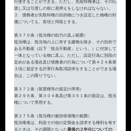
行使することができる。ただし、先取特権者は、その払
渡し又は引渡しの前に差押えをしなければならない。
２ 債務者が先取特権の目的物につき設定した物権の対
価についても、前項と同様とする。
第３７０条（抵当権の効力の及ぶ範囲）
抵当権は、抵当地の上に存する建物を除き、その目的で
ある不動産（以下「抵当不動産」という。）に付加して
一体となっている物に及ぶ。ただし、設定行為に別段の
定めがある場合及び債務者の行為について第４２４条第
３項に規定する詐害行為取消請求をすることができる場
合は、この限りでない。
第３７２条（留置権等の規定の準用）
第２９６条、第３０４条及び第３５１条の規定は、抵当
権について準用する。
第３７５条（抵当権の被担保債権の範囲）
抵当権者は、利息その他の定期金を請求する権利を有す
るときは、その満期となった
最後の２年分についての