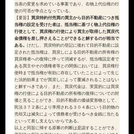
当表の変更を求めている事案であり、右物上代位権の行
使の可否が争点となっている。
【要旨】
買戻特約付売買の買主から目的不動産につき抵
当権の設定を受けた者は、抵当権に基づく物上代位権の
行使として、買戻権の行使により買主が取得した買戻代
金債権を差し押さえることができると解するのが相当で
ある。
けだし、買戻特約の登記に後れて目的不動産に設
定された抵当権は、買戻しによる目的不動産の所有権の
買戻権者への復帰に伴って消滅するが、抵当権設定者で
ある買主やその債権者等との関係においては、買戻権行
使時まで抵当権が有効に存在していたことによって生じ
た法的効果までが買戻しによって覆滅されることはない
と解すべきであり、また、買戻代金は、実質的には買戻
権の行使による目的不動産の所有権の復帰についての対
価と見ることができ、目的不動産の価値変形物として、
民法３７２条により準用される３０４条にいう目的物の
売却又は滅失によって債務者が受けるべき金銭に当たる
といって差し支えないからである。
以上と同旨に帰する原審の判断は是認することができ、