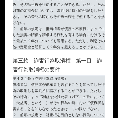
み、
その抵当権を行使することができる。ただし、それ
以前の定期金についても、満期後に特別の登記をしたと
きは、その登記の時からその抵当権を行使することを妨
げない。
２ 前項の規定は、抵当権者が債務の不履行によって生
じた損害の賠償を請求する権利を有する場合におけるそ
の最後の２年分についても適用する。ただし、利息その
他の定期金と通算して２年分を超えることができない。
第三款 詐害行為取消権 第一目 詐
害行為取消権の要件
第４２４条（詐害行為取消請求）
債権者は、債務者が債権者を害することを知ってした行
為の取消しを裁判所に請求することができる。ただし、
その行為によって利益を受けた者（以下この款において
「受益者」という。）がその行為の時において債権者を
害することを知らなかったときは、この限りでない。
２ 前項の規定は、財産権を目的としない行為について