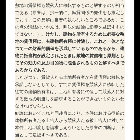
敷地の賃借権も競落人に移転するものと解するのが相当
である（原審は、択一的に、転貸関係の発生をも推定し
ており、この見解は当審の執らないところであるが、こ
の点の帰結のいかんは、判決の結論に影響を及ぼすもの
ではない。）。
けだし、建物を所有するために必要な敷
地の賃借権は、右建物所有権に付随し、これと一体とな
つて一の財産的価値を形成しているものであるから、建
物に抵当権が設定されたときは敷地の賃借権も原則とし
てその効力の及ぶ目的物に包含されるものと解すべきで
あるからである。
したがつて、賃貸人たる土地所有者が右賃借権の移転を
承諾しないとしても、すでに賃借権を競落人に移転した
従前の建物所有者は、土地所有者に代位して競落人に対
する敷地の明渡しを請求することができないものといわ
なければならない。
結論においてこれと同趣旨により、本件における従前の
建物所有者たる上告人から競落人たる被上告人に対して
本件土地明渡しを請求しえないとした原審の判断は、正
当として是認すべきである。