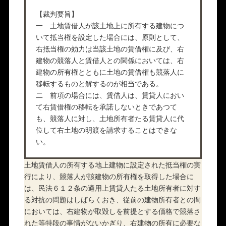
【裁判要旨】
一 土地賃借人が該土地上に所有する建物につ
いて抵当権を設定した場合には、原則として、
右抵当権の効力は当該土地の賃借権に及び、右
建物の競落人と賃借人との関係においては、右
建物の所有権とともに土地の賃借権も競落人に
移転するものと解するのが相当である。
二 前項の場合には、賃借人は、賃貸人におい
て右賃借権の移転を承諾しないときであつて
も、競落人に対し、土地所有者たる賃貸人に代
位して右土地の明渡を請求することはできな
い。
土地賃借人の所有する地上建物に設定された抵当権の実
行により、競落人が該建物の所有権を取得した場合に
は、民法６１２条の適用上賃貸人たる土地所有者に対す
る対抗の問題はしばらくおき、従前の建物所有者との間
においては、右建物が取毀しを前提とする価格で競落さ
れた等特段の事情がないかぎり、右建物の所有に必要な