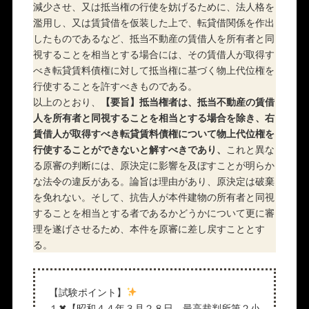
減少させ、又は抵当権の行使を妨げるために、法人格を
濫用し、又は賃貸借を仮装した上で、転貸借関係を作出
したものであるなど、抵当不動産の賃借人を所有者と同
視することを相当とする場合には、その賃借人が取得す
べき転貸賃料債権に対して抵当権に基づく物上代位権を
行使することを許すべきものである。
以上のとおり、
【要旨】抵当権者は、抵当不動産の賃借
人を所有者と同視することを相当とする場合を除き、右
賃借人が取得すべき転貸賃料債権について物上代位権を
行使することができないと解すべきであり、
これと異な
る原審の判断には、原決定に影響を及ぼすことが明らか
な法令の違反がある。論旨は理由があり、原決定は破棄
を免れない。そして、抗告人が本件建物の所有者と同視
することを相当とする者であるかどうかについて更に審
理を遂げさせるため、本件を原審に差し戻すこととす
る。
【試験ポイント】
１✖【昭和４４年３月２８日，最高裁判所第２小