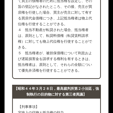
て買主の債権者のために抵当権を設定し、その
旨の登記がなされたところ、その後、売主が買
戻権を行使した場合、買主が売主に対して有す
る買戻代金債権につき、上記抵当権者は物上代
位権を行使することができる。
４ 抵当不動産が転貸された場合、抵当権者
は、原則として、転貸料債権（転貸賃料請求
権）に対しても物上代位権を行使することがで
きる。
５ 抵当権者が、被担保債権について利息およ
び遅延損害金を請求する権利を有するときは、
抵当権者は、原則として、それらの全額につい
て優先弁済権を行使することができる。
【昭和４４年３月２８日，最高裁判所第２小法廷，強
制執行の目的物に対する第三者異議】
【判事事項】
宅地上の従物と抵当権の効力