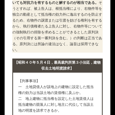
いても対抗力を有するものと解するのが相当である。
そ
うとすれば、被上告人は、根抵当権により、右物件等を
独立の動産として抵当権の効力外に逸出するのを防止す
るため、右物件の譲渡または引渡を妨げる権利を有する
から、執行債権者たる上告人に対し、右物件等について
の強制執行の排除を求めることができるとした原判決
（その引用する第一審判決を含む。）の判断は正当であ
る。原判決には所論の違法はなく、論旨は採用できな
い。
【昭和４０年５月４日，最高裁判所第３小法廷，建物
収去土地明渡請求】
【判事事項】
一 土地貸借人が該地上の建物に設定した抵当
権の効力は当該土地の賃借権に及ぶか。
二 地上建物に抵当権を設定した土地賃借人は
抵当建物の競落人に対し地主に代位して当該土
地の明渡を請求できるか。