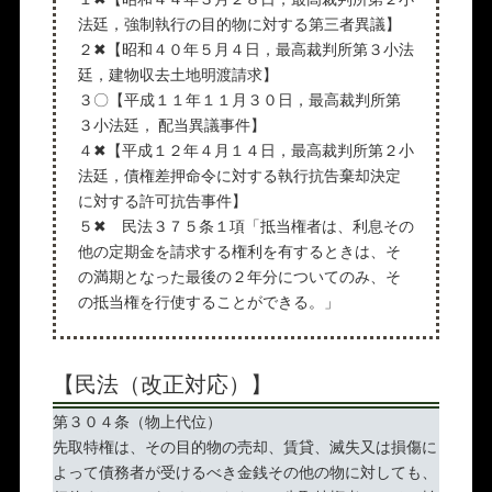
法廷，強制執行の目的物に対する第三者異議】
２✖【昭和４０年５月４日，最高裁判所第３小法
廷，建物収去土地明渡請求】
３〇【平成１１年１１月３０日，最高裁判所第
３小法廷， 配当異議事件】
４✖【平成１２年４月１４日，最高裁判所第２小
法廷，債権差押命令に対する執行抗告棄却決定
に対する許可抗告事件】
５✖ 民法３７５条１項「抵当権者は、利息その
他の定期金を請求する権利を有するときは、そ
の満期となった最後の２年分についてのみ、そ
の抵当権を行使することができる。」
【民法（改正対応）】
第３０４条（物上代位）
先取特権は、その目的物の売却、賃貸、滅失又は損傷に
よって債務者が受けるべき金銭その他の物に対しても、