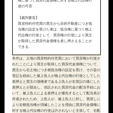
権に基づく買戻代金債権に対する物上代位権行
使の可否
【裁判要旨】
買戻特約付売買の買主から目的不動産につき抵
当権の設定を受けた者は、抵当権に基づく物上
代位権の行使として、買戻権の行使により買主
が取得した買戻代金債権を差し押さえることが
できる。
本件は、土地の買戻特約付売買において買戻権が行使さ
れたことにより買主が取得した買戻代金債権について、
買主から右土地につき根抵当権の設定を受け、その旨の
登記を経由した被上告人が物上代位権の行使としてした
差押えと買主の債権者である上告人が右登記の後にした
差押えとが競合し、供託された買戻代金の配当手続にお
いて、被上告人による差押えが優先するとして配当表が
作成されたため、上告人が、被上告人に対し、買戻しに
より右根抵当権が消滅したことを理由に買戻代金債権に
対する物上代位権の行使は許されないと主張して、右配