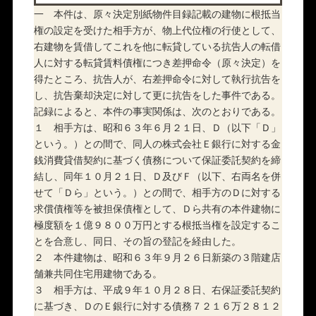
一 本件は、原々決定別紙物件目録記載の建物に根抵当
権の設定を受けた相手方が、物上代位権の行使として、
右建物を賃借してこれを他に転貸している抗告人の転借
人に対する転貸賃料債権につき差押命令（原々決定）を
得たところ、抗告人が、右差押命令に対して執行抗告を
し、抗告棄却決定に対して更に抗告をした事件である。
記録によると、本件の事実関係は、次のとおりである。
１ 相手方は、昭和６３年６月２１日、Ｄ（以下「Ｄ」
という。）との間で、同人の株式会社Ｅ銀行に対する金
銭消費貸借契約に基づく債務について保証委託契約を締
結し、同年１０月２１日、Ｄ及びＦ（以下、右両名を併
せて「Ｄら」という。）との間で、相手方のＤに対する
求償債権等を被担保債権として、Ｄら共有の本件建物に
極度額を１億９８００万円とする根抵当権を設定するこ
とを合意し、同日、その旨の登記を経由した。
２ 本件建物は、昭和６３年９月２６日新築の３階建店
舗兼共同住宅用建物である。
３ 相手方は、平成９年１０月２８日、右保証委託契約
に基づき、ＤのＥ銀行に対する債務７２１６万２８１２