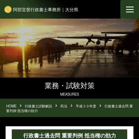
阿部宜督行政書士事務所｜大分県
業務・試験対策
MEASURES
HOME
行政書士試験解説
民法
平成３０年度
行政書士過去問 重
要判例 抵当権の効力
行政書士過去問 重要判例 抵当権の効力