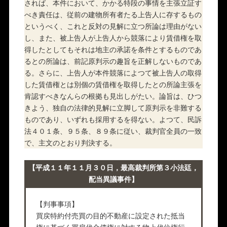
されば、本件において、かかる特段の事情を主張立証す
べき責任は、従前の建物所有者たる上告人に存するもの
というべく、これと反対の見解に立つ所論は理由がない
し、また、被上告人が上告人から競落により賃借権を取
得したとしてもそれは地主の承諾を条件とするものであ
るとの所論は、前記原判示の趣旨を正解しないものであ
る。さらに、上告人が本件競落によつて被上告人の取得
した賃借権とは別個の賃借権を取得したとの所論主張を
肯認すべきなんらの根拠も見出しがたい。論旨は、ひつ
きよう、独自の法律的見解に立脚して原判示を非難する
ものであり、いずれも採用するを得ない。よつて、民訴
法４０１条、９５条、８９条に従い、裁判官全員の一致
で、主文のとおり判決する。
【平成１１年１１月３０日，最高裁判所第３小法廷，
配当異議事件】
【判事事項】
買戻特約付売買の目的不動産に設定された抵当