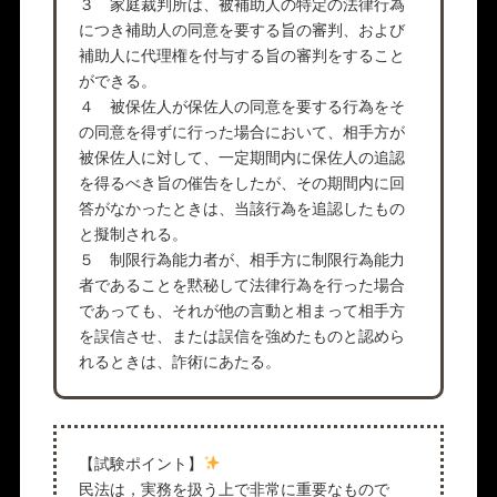
３ 家庭裁判所は、被補助人の特定の法律行為
につき補助人の同意を要する旨の審判、および
補助人に代理権を付与する旨の審判をすること
ができる。
４ 被保佐人が保佐人の同意を要する行為をそ
の同意を得ずに行った場合において、相手方が
被保佐人に対して、一定期間内に保佐人の追認
を得るべき旨の催告をしたが、その期間内に回
答がなかったときは、当該行為を追認したもの
と擬制される。
５ 制限行為能力者が、相手方に制限行為能力
者であることを黙秘して法律行為を行った場合
であっても、それが他の言動と相まって相手方
を誤信させ、または誤信を強めたものと認めら
れるときは、詐術にあたる。
【試験ポイント】
民法は，実務を扱う上で非常に重要なもので