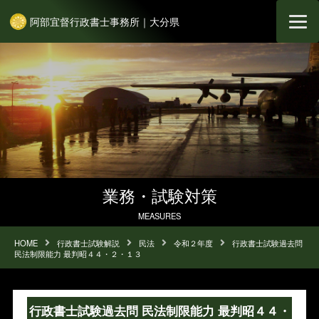
阿部宜督行政書士事務所｜大分県
業務・試験対策
MEASURES
HOME
行政書士試験解説
民法
令和２年度
行政書士試験過去問
民法制限能力 最判昭４４・２・１３
行政書士試験過去問 民法制限能力 最判昭４４・