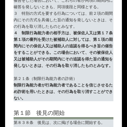
催告をした場合において、これらの者が同項の期間内に
確答を発しないときも、同項後段と同様とする。
３ 特別の方式を要する行為については、前２項の期間
内にその方式を具備した旨の通知を発しないときは、そ
の行為を取り消したものとみなす。
４
制限行為能力者の相手方は、被保佐人又は第１７条
第１項の審判を受けた被補助人に対しては、第１項の期
間内にその保佐人又は補助人の追認を得るべき旨の催告
をすることができる。この場合において、その被保佐人
又は被補助人がその期間内にその追認を得た旨の通知を
発しないときは、その行為を取り消したものとみなす。
第２１条（制限行為能力者の詐術）
制限行為能力者が行為能力者であることを信じさせるた
め詐術を用いたときは、その行為を取り消すことができ
ない。
第１節 後見の開始
第８３８条 後見は、次に掲げる場合に開始する。