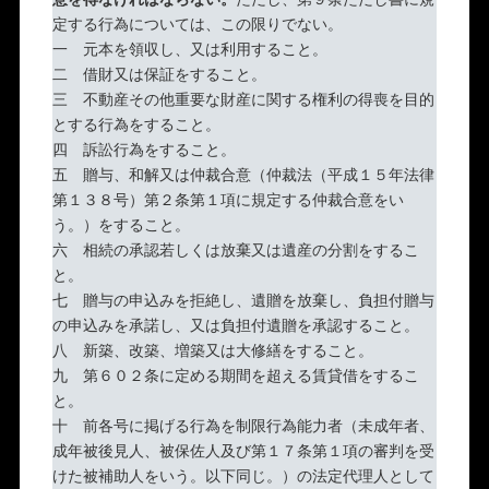
定する行為については、この限りでない。
一 元本を領収し、又は利用すること。
二 借財又は保証をすること。
三 不動産その他重要な財産に関する権利の得喪を目的
とする行為をすること。
四 訴訟行為をすること。
五 贈与、和解又は仲裁合意（仲裁法（平成１５年法律
第１３８号）第２条第１項に規定する仲裁合意をい
う。）をすること。
六 相続の承認若しくは放棄又は遺産の分割をするこ
と。
七 贈与の申込みを拒絶し、遺贈を放棄し、負担付贈与
の申込みを承諾し、又は負担付遺贈を承認すること。
八 新築、改築、増築又は大修繕をすること。
九 第６０２条に定める期間を超える賃貸借をするこ
と。
十 前各号に掲げる行為を制限行為能力者（未成年者、
成年被後見人、被保佐人及び第１７条第１項の審判を受
けた被補助人をいう。以下同じ。）の法定代理人として