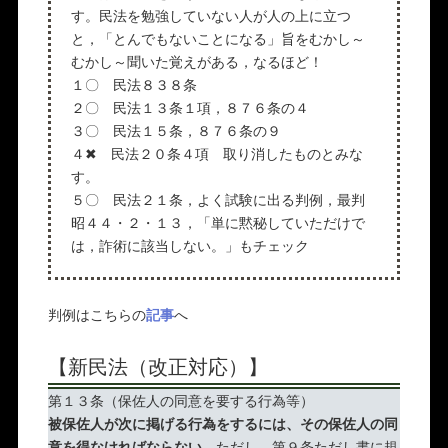
す。民法を勉強していない人が人の上に立つ
と，「とんでもないことになる」旨をむかし～
むかし～聞いた覚えがある，なるほど！
１〇 民法８３８条
２〇 民法１３条１項，８７６条の４
３〇 民法１５条，８７６条の９
４✖ 民法２０条４項 取り消したものとみな
す。
５〇 民法２１条，よく試験に出る判例，最判
昭４４・２・１３，「単に黙秘していただけで
は，詐術に該当しない。」もチェック
判例はこちらの
記事
へ
【新民法（改正対応）】
第１３条（保佐人の同意を要する行為等）
被保佐人が次に掲げる行為をするには、その保佐人の同
意を得なければならない。
ただし、第９条ただし書に規