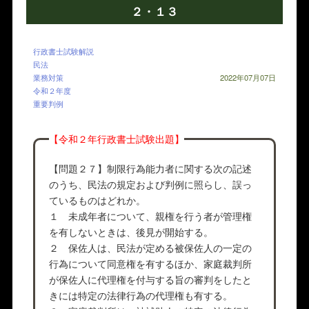
２・１３
行政書士試験解説
民法
業務対策
2022年07月07日
令和２年度
重要判例
【令和２年行政書士試験出題】
【問題２７】制限行為能力者に関する次の記述
のうち、民法の規定および判例に照らし、誤っ
ているものはどれか。
１ 未成年者について、親権を行う者が管理権
を有しないときは、後見が開始する。
２ 保佐人は、民法が定める被保佐人の一定の
行為について同意権を有するほか、家庭裁判所
が保佐人に代理権を付与する旨の審判をしたと
きには特定の法律行為の代理権も有する。