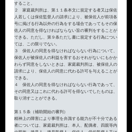
すること。
２ 家庭裁判所は、第１１条本文に規定する者又は保佐
人若しくは保佐監督人の請求により、被保佐人が前項各
号に掲げる行為以外の行為をする場合であってもその保
佐人の同意を得なければならない旨の審判をすることが
できる。ただし、第９条ただし書に規定する行為につい
ては、この限りでない。
３ 保佐人の同意を得なければならない行為について、
保佐人が被保佐人の利益を害するおそれがないにもかか
わらず同意をしないときは、家庭裁判所は、被保佐人の
請求により、保佐人の同意に代わる許可を与えることが
できる。
４ 保佐人の同意を得なければならない行為であって、
その同意又はこれに代わる許可を得ないでしたものは、
取り消すことができる。
第１５条（補助開始の審判）
精神上の障害により事理を弁識する能力が不十分である
者については、家庭裁判所は、本人、配偶者、四親等内
の親族、後見人、後見監督人、保佐人、保佐監督人又は