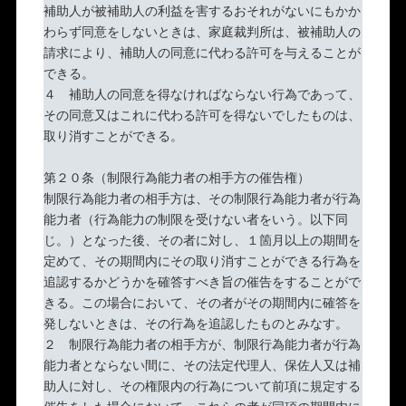
補助人が被補助人の利益を害するおそれがないにもかか
わらず同意をしないときは、家庭裁判所は、被補助人の
請求により、補助人の同意に代わる許可を与えることが
できる。
４ 補助人の同意を得なければならない行為であって、
その同意又はこれに代わる許可を得ないでしたものは、
取り消すことができる。
第２０条（制限行為能力者の相手方の催告権）
制限行為能力者の相手方は、その制限行為能力者が行為
能力者（行為能力の制限を受けない者をいう。以下同
じ。）となった後、その者に対し、１箇月以上の期間を
定めて、その期間内にその取り消すことができる行為を
追認するかどうかを確答すべき旨の催告をすることがで
きる。この場合において、その者がその期間内に確答を
発しないときは、その行為を追認したものとみなす。
２ 制限行為能力者の相手方が、制限行為能力者が行為
能力者とならない間に、その法定代理人、保佐人又は補
助人に対し、その権限内の行為について前項に規定する