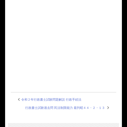
令和２年行政書士試験問題解説 行政手続法
行政書士試験過去問 民法制限能力 最判昭４４・２・１３