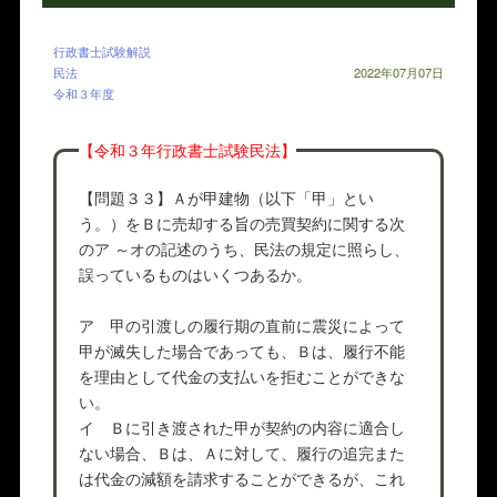
行政書士試験解説
民法
2022年07月07日
令和３年度
【令和３年行政書士試験民法】
【問題３３】Ａが甲建物（以下「甲」とい
う。）をＢに売却する旨の売買契約に関する次
のア ～オの記述のうち、民法の規定に照らし、
誤っているものはいくつあるか。
ア 甲の引渡しの履行期の直前に震災によって
甲が滅失した場合であっても、Ｂは、履行不能
を理由として代金の支払いを拒むことができな
い。
イ Ｂに引き渡された甲が契約の内容に適合し
ない場合、Ｂは、Ａに対して、履行の追完また
は代金の減額を請求することができるが、これ