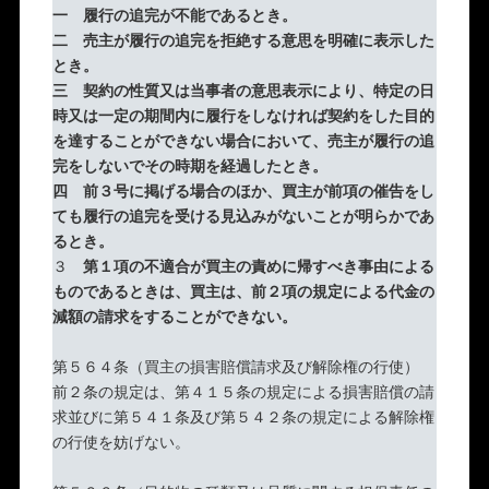
一 履行の追完が不能であるとき。
二 売主が履行の追完を拒絶する意思を明確に表示した
とき。
三 契約の性質又は当事者の意思表示により、特定の日
時又は一定の期間内に履行をしなければ契約をした目的
を達することができない場合において、売主が履行の追
完をしないでその時期を経過したとき。
四 前３号に掲げる場合のほか、買主が前項の催告をし
ても履行の追完を受ける見込みがないことが明らかであ
るとき。
３
第１項の不適合が買主の責めに帰すべき事由による
ものであるときは、買主は、前２項の規定による代金の
減額の請求をすることができない。
第５６４条（買主の損害賠償請求及び解除権の行使）
前２条の規定は、第４１５条の規定による損害賠償の請
求並びに第５４１条及び第５４２条の規定による解除権
の行使を妨げない。