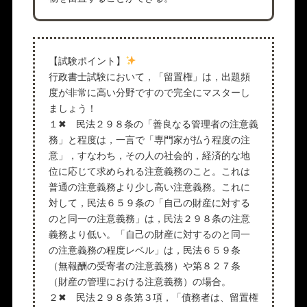
【試験ポイント】
行政書士試験において，「留置権」は，出題頻
度が非常に高い分野ですので完全にマスターし
ましょう！
１✖ 民法２９８条の「善良なる管理者の注意義
務」と程度は，一言で「専門家が払う程度の注
意」，すなわち，その人の社会的，経済的な地
位に応じて求められる注意義務のこと。これは
普通の注意義務より少し高い注意義務。これに
対して，民法６５９条の「自己の財産に対する
のと同一の注意義務」は，民法２９８条の注意
義務より低い。「自己の財産に対するのと同一
の注意義務の程度レベル」は，民法６５９条
（無報酬の受寄者の注意義務）や第８２７条
（財産の管理における注意義務）の場合。
２✖ 民法２９８条第３項，「債務者は、留置権