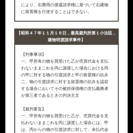
により、右費用の償還請求権に基づいて右建物
に留置権を行使することはできない。
【昭和４７年１１月１６日，最高裁判所第１小法廷，
建物明渡請求事件】
【判事事項】
一、甲所有の物を買受けた乙が売買代金を支払
わないままこれを丙に譲渡した場合における丙
の甲に対する物の引渡請求と甲の留置権の抗弁
二、物の引渡請求に対する留置権の抗弁を認容
する場合においてその被担保債権の支払義務者
が第三者であるときの判決主文
【裁判要旨】
一、甲所有の物を買受けた乙が、売買代金を支
払わないままこれを丙に譲渡した場合には、甲
は、丙からの物の引渡請求に対して、未払代金