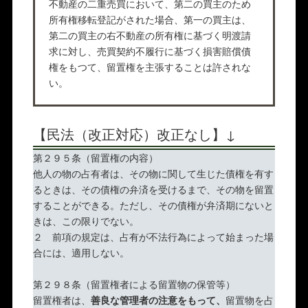
不動産の二重売買において、第二の買主のため
所有権移転登記がされた場合、第一の買主は、
第二の買主の右不動産の所有権に基づく明渡請
求に対し、売買契約不履行に基づく損害賠償債
権をもつて、留置権を主張することは許されな
い。
【民法（改正対応）改正なし】↓
第２９５条（留置権の内容）
他人の物の占有者は、その物に関して生じた債権を有す
るときは、その債権の弁済を受けるまで、その物を留置
することができる。ただし、その債権が弁済期にないと
きは、この限りでない。
２ 前項の規定は、占有が不法行為によって始まった場
合には、適用しない。
第２９８条（留置権者による留置物の保管等）
留置権者は、
善良な管理者の注意をもって、
留置物を占