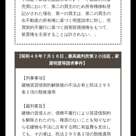
売買において、第二の買主のため所有権移転登
記がされた場合、第一の買主は、第二の買主の
右不動産の所有権に基づく明渡請求に対し、売
買契約不履行に基づく損害賠償債権をもつて、
留置権を主張することは許されない。」
【昭和４６年７月１６日，最高裁判所第２小法廷，家
屋明渡等請求事件】
【判事事項】
建物賃貸借契約解除後の不法占有と民法２９５
条２項の類推適用
【裁判要旨】
建物の賃借人が、債務不履行により賃貸借契約
を解除されたのち、権原のないことを知りなが
ら右建物を不法に占有する間に有益費を支出し
ても、その者は、民法２９５条２項の類推適用