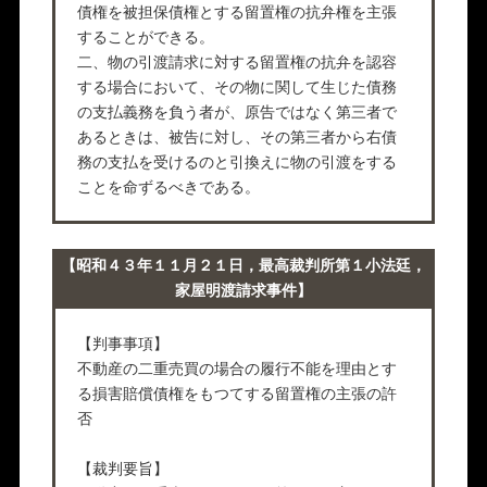
債権を被担保債権とする留置権の抗弁権を主張
することができる。
二、物の引渡請求に対する留置権の抗弁を認容
する場合において、その物に関して生じた債務
の支払義務を負う者が、原告ではなく第三者で
あるときは、被告に対し、その第三者から右債
務の支払を受けるのと引換えに物の引渡をする
ことを命ずるべきである。
【昭和４３年１１月２１日，最高裁判所第１小法廷，
家屋明渡請求事件】
【判事事項】
不動産の二重売買の場合の履行不能を理由とす
る損害賠償債権をもつてする留置権の主張の許
否
【裁判要旨】