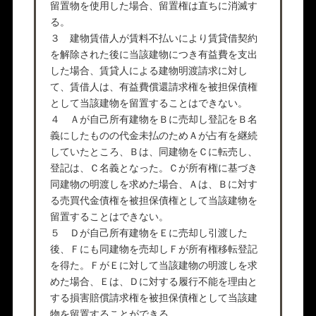
留置物を使用した場合、留置権は直ちに消滅す
る。
３ 建物賃借人が賃料不払いにより賃貸借契約
を解除された後に当該建物につき有益費を支出
した場合、賃貸人による建物明渡請求に対し
て、賃借人は、有益費償還請求権を被担保債権
として当該建物を留置することはできない。
４ Ａが自己所有建物をＢに売却し登記をＢ名
義にしたものの代金未払のためＡが占有を継続
していたところ、Ｂは、同建物をＣに転売し、
登記は、Ｃ名義となった。Ｃが所有権に基づき
同建物の明渡しを求めた場合、Ａは、Ｂに対す
る売買代金債権を被担保債権として当該建物を
留置することはできない。
５ Ｄが自己所有建物をＥに売却し引渡した
後、Ｆにも同建物を売却しＦが所有権移転登記
を得た。ＦがＥに対して当該建物の明渡しを求
めた場合、Ｅは、Ｄに対する履行不能を理由と
する損害賠償請求権を被担保債権として当該建
物を留置することができる。