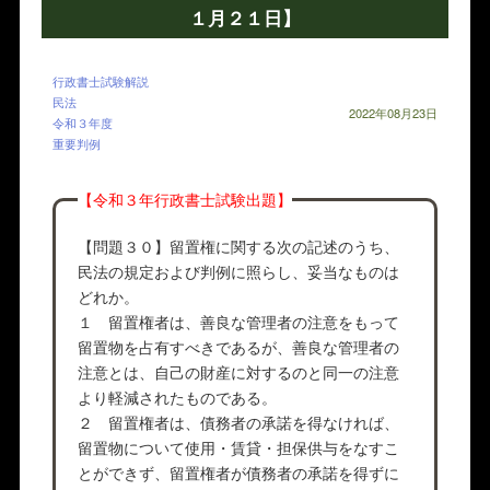
１月２１日】
行政書士試験解説
民法
2022年08月23日
令和３年度
重要判例
【令和３年行政書士試験出題】
【問題３０】留置権に関する次の記述のうち、
民法の規定および判例に照らし、妥当なものは
どれか。
１ 留置権者は、善良な管理者の注意をもって
留置物を占有すべきであるが、善良な管理者の
注意とは、自己の財産に対するのと同一の注意
より軽減されたものである。
２ 留置権者は、債務者の承諾を得なければ、
留置物について使用・賃貸・担保供与をなすこ
とができず、留置権者が債務者の承諾を得ずに