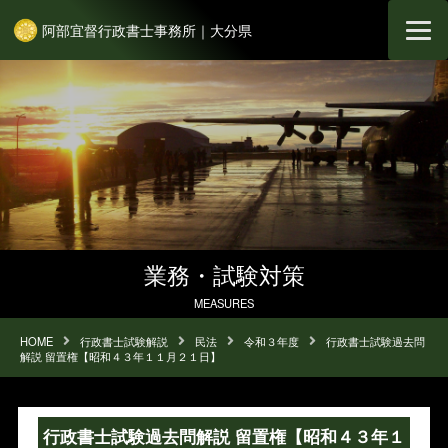
阿部宜督行政書士事務所｜大分県
業務・試験対策
MEASURES
HOME
行政書士試験解説
民法
令和３年度
行政書士試験過去問
解説 留置権【昭和４３年１１月２１日】
行政書士試験過去問解説 留置権【昭和４３年１