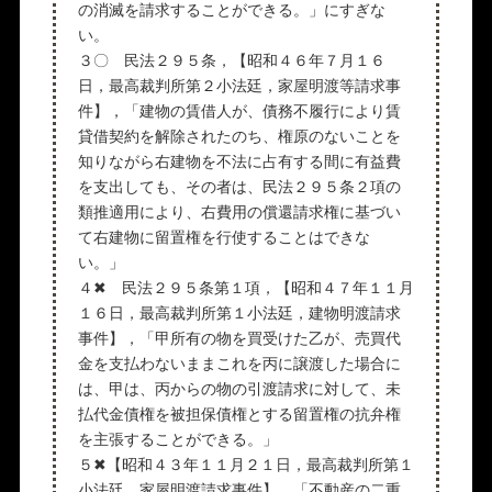
の消滅を請求することができる。」にすぎな
い。
３〇 民法２９５条，【昭和４６年７月１６
日，最高裁判所第２小法廷，家屋明渡等請求事
件】，「建物の賃借人が、債務不履行により賃
貸借契約を解除されたのち、権原のないことを
知りながら右建物を不法に占有する間に有益費
を支出しても、その者は、民法２９５条２項の
類推適用により、右費用の償還請求権に基づい
て右建物に留置権を行使することはできな
い。」
４✖ 民法２９５条第１項，【昭和４７年１１月
１６日，最高裁判所第１小法廷，建物明渡請求
事件】，「甲所有の物を買受けた乙が、売買代
金を支払わないままこれを丙に譲渡した場合に
は、甲は、丙からの物の引渡請求に対して、未
払代金債権を被担保債権とする留置権の抗弁権
を主張することができる。」
５✖【昭和４３年１１月２１日，最高裁判所第１
小法廷，家屋明渡請求事件】，「不動産の二重