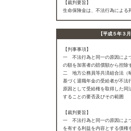
【裁判要旨】
生命保険金は、不法行為による
【平成５年３月
【判事事項】
一 不法行為と同一の原因によ
の額を加害者の賠償額から控除
二 地方公務員等共済組合法（
基づく退職年金の受給者が不法
原因として受給権を取得した同
することの要否及びその範囲
【裁判要旨】
一 不法行為と同一の原因によ
を有する利益を内容とする債権