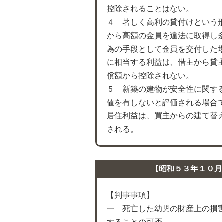
控除されることはない。
４ 著しく高利の貸付けという
から高額の金員を違法に取得し
為の手段として金員を交付した
に相当する利益は、借主から貸
償額から控除されない。
５ 新築の建物が安全性に関す
値を有しないと評価される場合
居住利益は、買主からの建て替
される。
【昭和５３年１０月
【判事事項】
一 死亡した幼児の財産上の損
することの可否