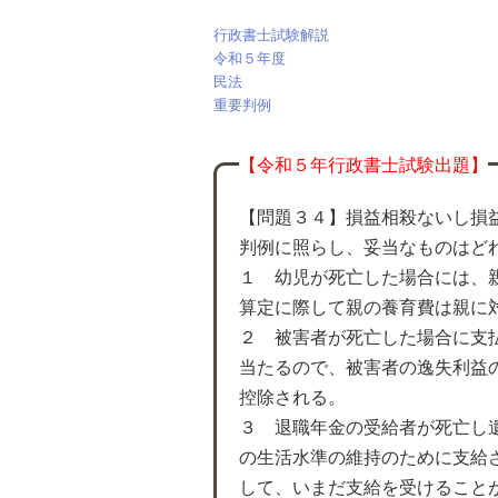
行政書士試験解説
令和５年度
民法
重要判例
【令和５年行政書士試験出題】
【問題３４】損益相殺ないし損
判例に照らし、妥当なものはど
１ 幼児が死亡した場合には、
算定に際して親の養育費は親に
２ 被害者が死亡した場合に支
当たるので、被害者の逸失利益
控除される。
３ 退職年金の受給者が死亡し
の生活水準の維持のために支給
して、いまだ支給を受けること