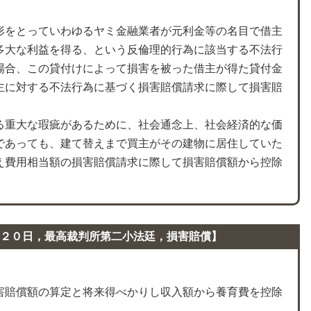
形をとっていわゆるヤミ金融業者が元利金等の名目で借主
多大な利益を得る、という反倫理的行為に該当する不法行
場合、この貸付けによって損害を被った借主が得た貸付金
主に対する不法行為に基づく損害賠償請求に際して損害賠
る重大な瑕疵があるために、社会通念上、社会経済的な価
であっても、建て替えまで買主がその建物に居住していた
え費用相当額の損害賠償請求に際して損害賠償額から控除
２０日，最高裁判所第二小法廷，損害賠償】
害賠償額の算定と将来得べかりし収入額から養育費を控除