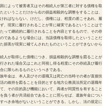
因によって被害者又はその相続人が第三者に対する債権を取
たということだけから右の損益相殺的な調整をすることは、
ければならない。けだし、債権には、程度の差こそあれ、履
ず、現実に履行されることが常に確実であるということはで
たって継続的に履行されることを内容とするもので、その存
のであるような場合には、当該債権を取得したということだ
た損害が現実に補てんされたものということができないから
続人が取得した債権につき、損益相殺的な調整を図ることが
行された場合又はこれと同視し得る程度にその存続及び履行
合に限られるものというべきである。
族年金は、本人及びその退職又は死亡の当時その者が直接扶
活の維持を図ることを目的とする地方公務員法所定の退職年
て、その目的及び機能において、両者が同質性を有すること
を負う者が共済組合であることに照らせば、遺族年金につい
すべき余地がないということができる。しかし、法の規定に