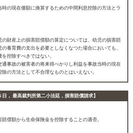
当時の現在価額に換算するための中間利息控除の方法とラ
児の財産上の損害賠償額の算定については、幼児の損害賠
児の養育費の支出を必要としなくなつた場合においても、
費を控除すべきではない。
交通事故の被害者の将来得べかりし利益を事故当時の現在
控除の方法として不合理なものとはいえない。
５日， 最高裁判所第二小法廷，損害賠償請求】
害賠償額から生命保険金を控除することの適否。