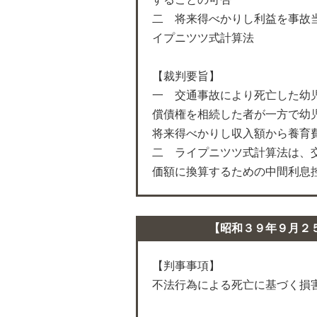
二 将来得べかりし利益を事故
イプニツツ式計算法
【裁判要旨】
一 交通事故により死亡した幼
償債権を相続した者が一方で幼
将来得べかりし収入額から養育
二 ライプニツツ式計算法は、
価額に換算するための中間利息
【昭和３９年９月２
【判事事項】
不法行為による死亡に基づく損