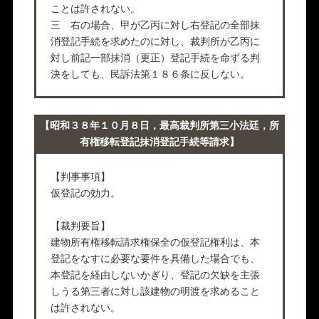
ことは許されない。
三 右の場合、甲が乙丙に対し右登記の全部抹
消登記手続を求めたのに対し、裁判所が乙丙に
対し前記一部抹消（更正）登記手続を命ずる判
決をしても、民訴法第１８６条に反しない。
【昭和３８年１０月８日，最高裁判所第三小法廷，所
有権移転登記抹消登記手続等請求】
【判事事項】
仮登記の効力。
【裁判要旨】
建物所有権移転請求権保全の仮登記権利は、本
登記をなすに必要な要件を具備した場合でも、
本登記を経由しないかぎり、登記の欠缺を主張
しうる第三者に対し該建物の明渡を求めること
は許されない。