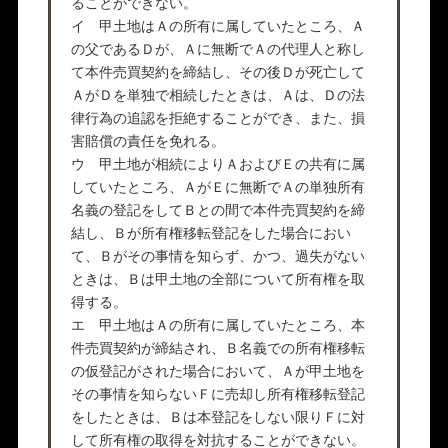
ることができない。
イ 甲土地はＡの所有に属していたところ、Ａ
の父であるＤが、Ａに無断でＡの代理人と称し
て本件売買契約を締結し、その後Ｄが死亡して
ＡがＤを単独で相続したときは、Ａは、Ｄの法
律行為の追認を拒絶することができ、また、損
害賠償の責任を免れる。
ウ 甲土地が相続によりＡおよびＥの共有に属
していたところ、ＡがＥに無断でＡの単独所有
名義の登記をしてＢとの間で本件売買契約を締
結し、Ｂが所有権移転登記をした場合におい
て、Ｂがその事情を知らず、かつ、過失がない
ときは、Ｂは甲土地の全部について所有権を取
得する。
エ 甲土地はＡの所有に属していたところ、本
件売買契約が締結され、Ｂ名義での所有権移転
の仮登記がされた場合において、Ａが甲土地を
その事情を知らないＦに売却し所有権移転登記
をしたときは、Ｂは本登記をしない限りＦに対
して所有権の取得を対抗することができない。