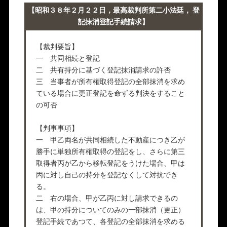
【昭和３８年２月２２日，最高裁判所第二小法廷， 登
記抹消登記手続請求】
【裁判要旨】
一 共同相続と登記
二 共有持分に基づく登記抹消請求の許否
三 当事者が所有権取得登記の全部抹消を求め
ている場合に更正登記を命ずる判決をすること
の可否
【判事事項】
一 甲乙両名が共同相続した不動産につき乙が
勝手に単独所有権取得の登記をし、さらに第三
取得者丙が乙から移転登記をうけた場合、甲は
丙に対し自己の持分を登記なくして対抗でき
る。
二 右の場合、甲が乙丙に対し請求できるの
は、甲の持分についてのみの一部抹消（更正）
登記手続であつて、各登記の全部抹消を求める