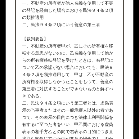
一、不動産の所有者が他人名義を使用して不実
の登記を経由した場合における民法９４条２項
の類推適用
二、民法９４条２項にいう善意の第三者
【裁判要旨】
一、不動産の所有者甲が、乙にその所有権を移
転する意思がないのに、乙名義を使用して他か
らの所有権移転登記を受けたときは、右登記に
ついて乙の承諾がない場合においても、民法９
４条２項を類推適用して、甲は、乙が不動産の
所有権を取得しなかつたことをもつて、善意の
第三者に対抗することができないものと解すべ
きである。
二、民法９４条２項にいう第三者とは、虚偽表
示の当事者またはその一般承継人以外の者であ
つて、その表示の目的につき法律上利害関係を
有するに至つた者をいい、甲乙間における虚偽
表示の相手方乙との間で右表示の目的につき直
接取引関係に立つた丙が悪意の場合でも、丙か