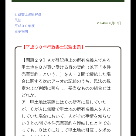
行政書士試験解説
民法
2024年06月07日
平成３０年度
重要判例
【平成３０年行政書士試験出題】
【問題２９】Ａが登記簿上の所有名義人である
甲土地をＢが買い受ける旨の契約（以下「本件
売買契約」という。）をＡ・Ｂ間で締結した場
合に関する次のア～オの記述のうち、民法の規
定および判例に照らし、妥当なものの組合せは
どれか。
ア 甲土地は実際にはＣの所有に属していた
が、ＣがＡに無断で甲土地の所有名義人をＡと
していた場合において、Ａがその事情を知らな
いＢとの間で本件売買契約を締結したときであ
っても、ＢはＣに対して甲土地の引渡しを求め