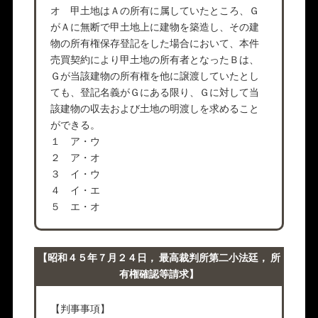
オ 甲土地はＡの所有に属していたところ、Ｇ
がＡに無断で甲土地上に建物を築造し、その建
物の所有権保存登記をした場合において、本件
売買契約により甲土地の所有者となったＢは、
Ｇが当該建物の所有権を他に譲渡していたとし
ても、登記名義がＧにある限り、Ｇに対して当
該建物の収去および土地の明渡しを求めること
ができる。
１ ア・ウ
２ ア・オ
３ イ・ウ
４ イ・エ
５ エ・オ
【昭和４５年７月２４日， 最高裁判所第二小法廷， 所
有権確認等請求】
【判事事項】