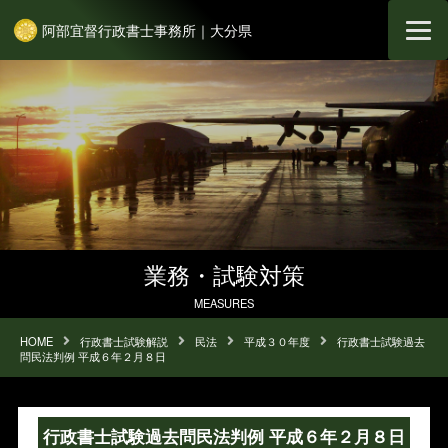
阿部宜督行政書士事務所｜大分県
業務・試験対策
MEASURES
HOME
行政書士試験解説
民法
平成３０年度
行政書士試験過去
問民法判例 平成６年２月８日
行政書士試験過去問民法判例 平成６年２月８日