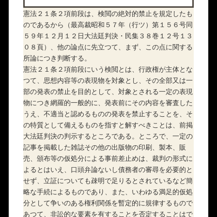
憲法２１条２項前段は、検閲の絶対的禁止を規定したも
のであるから（最高裁昭和５７年（行ツ）第１５６号同
５９年１２月１２日大法廷判決・民集３８巻１２号１３
０８頁）、他の論点に先立つて、まず、この点に関する
所論につき判断する。
憲法２１条２項前段にいう検閲とは、行政権が主体とな
つて、思想内容等の表現物を対象とし、その全部又は一
部の発表の禁止を目的として、対象とされる一定の表現
物につき網羅的一般的に、発表前にその内容を審査した
うえ、不適当と認めるものの発表を禁止することを、そ
の特質として備えるものを指すと解すべきことは、前掲
大法廷判決の判示するところである。ところで、一定の
記事を掲載した雑誌その他の出版物の印刷、製本、販
売、頒布等の仮処分による事前差止めは、裁判の形式に
よるとはいえ、口頭弁論ないし債務者の審尋を必要的と
せず、立証についても疎明で足りるとされているなど簡
略な手続によるものであり、また、いわゆる満足的仮処
分として争いのある権利関係を暫定的に規律するもので
あつて、非訟的な要素を有することを否定することはで