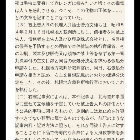
夜は毛虫に変身して赤レンガに棲みたいと啼くその毒気
は人々を惑乱させる。今こそ、この化物の正体を……」
との文章を記すことになつていた。
（３）被上告人Ｂの代理人弁護士菅沼文雄らは、昭和５
４年２月１６日札幌地方裁判所に対し、債権者を同被上
告人、債務者を上告人及びＤ印刷株式会社とし、名誉権
の侵害を予防するとの理由で本件雑誌の執行官保管、そ
の印刷、製本及び販売又は頒布の禁止等を命ずる第一審
判決添付の主文目録と同旨の仮処分決定を求める仮処分
申請をした。札幌地方裁判所裁判官は、同日、右仮処分
申請を相当と認め、右主文目録記載のとおりの仮処分決
定をした。その後、札幌地方裁判所執行官においてこれ
を執行した。
（二）右確定事実によれば、本件記事は、北海道知事選
挙に重ねて立候補を予定していた被上告人Ｂの評価とい
う公共的事項に関するもので、原則的には差止めを許容
すべきでない類型に属するものであるが、前記のような
記事内容・記述方法に照らし、それが同被上告人に対す
ることさらに下品で侮辱的な言辞による人身攻撃等を多
分に含むものであつて、到底それが専ら公益を図る目的