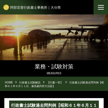
阿部宜督行政書士事務所｜大分県
業務・試験対策
MEASURES
HOME
行政書士試験解説
【行書一答】
行政書士試験過去問判例【昭
和６１年６月１１日，最高裁判所大法廷】
行政書士試験過去問判例【昭和６１年６月１１