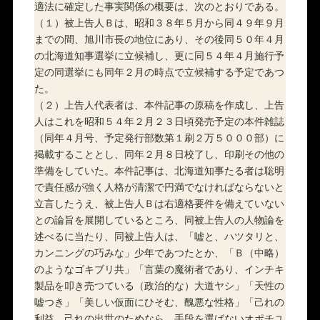
適法に確定した事実関係の概要は、次のとおりである。
（１）被上告人Ｂは、昭和３８年５月から同４９年９月
までの間、旭川市長の地位にあり、その後同５０年４月
の北海道知事選挙に立候補し、更に同５４年４月施行予
定の同選挙にも同年２月の時点で立候補する予定であつ
た。
（２）上告人代表者は、本件記事の原稿を作成し、上告
人はこれを昭和５４年２月２３日頃発売予定の本件雑誌
（同年４月号、予定発行部数第１刷２万５０００部）に
掲載することとし、同年２月８日校了し、印刷その他の
準備をしていた。本件記事は、北海道知事たる者は聡明
で責任感が強く人格が清潔で円満でなければならないと
立言したうえ、被上告人Ｂは右適格要件を備えていない
との論旨を展開しているところ、同被上告人の人物論を
述べるに当たり、同被上告人は、「嘘と、ハツタリと、
カンニングの巧みな」少年であつたとか、「Ｂ（中略）
のようなゴキブリ共」「言葉の魔術者であり、インチキ
製品を叩き売つている（政治的な）大道ヤシ」「天性の
嘘つき」「美しい仮面にひそむ、醜悪な性格」「己れの
利益、己れの出世のためなら、手段を選ばないオポチユ