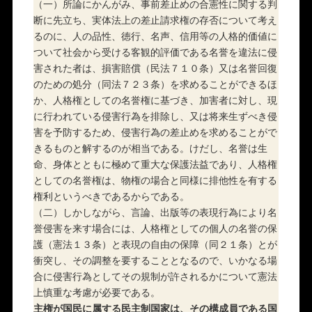
（一）所論にかんがみ、事前差止めの合憲性に関する判
断に先立ち、実体法上の差止請求権の存否について考え
るのに、人の品性、徳行、名声、信用等の人格的価値に
ついて社会から受ける客観的評価である名誉を違法に侵
害された者は、損害賠償（民法７１０条）又は名誉回復
のための処分（同法７２３条）を求めることができるほ
か、人格権としての名誉権に基づき、加害者に対し、現
に行われている侵害行為を排除し、又は将来生ずべき侵
害を予防するため、侵害行為の差止めを求めることがで
きるものと解するのが相当である。けだし、名誉は生
命、身体とともに極めて重大な保護法益であり、人格権
としての名誉権は、物権の場合と同様に排他性を有する
権利というべきであるからである。
（二）しかしながら、言論、出版等の表現行為により名
誉侵害を来す場合には、人格権としての個人の名誉の保
護（憲法１３条）と表現の自由の保障（同２１条）とが
衝突し、その調整を要することとなるので、いかなる場
合に侵害行為としてその規制が許されるかについて憲法
上慎重な考慮が必要である。
主権が国民に属する民主制国家は、その構成員である国