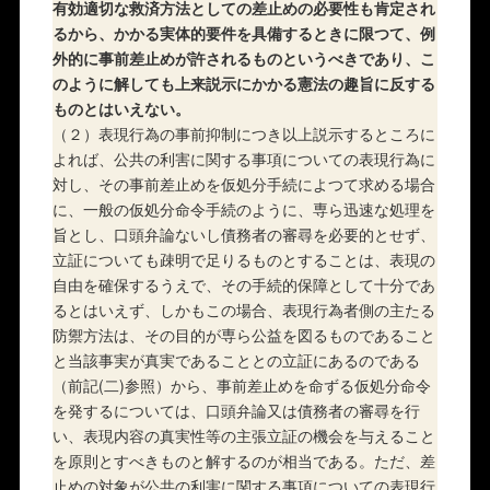
有効適切な救済方法としての差止めの必要性も肯定され
るから、かかる実体的要件を具備するときに限つて、例
外的に事前差止めが許されるものというべきであり、こ
のように解しても上来説示にかかる憲法の趣旨に反する
ものとはいえない。
（２）表現行為の事前抑制につき以上説示するところに
よれば、公共の利害に関する事項についての表現行為に
対し、その事前差止めを仮処分手続によつて求める場合
に、一般の仮処分命令手続のように、専ら迅速な処理を
旨とし、口頭弁論ないし債務者の審尋を必要的とせず、
立証についても疎明で足りるものとすることは、表現の
自由を確保するうえで、その手続的保障として十分であ
るとはいえず、しかもこの場合、表現行為者側の主たる
防禦方法は、その目的が専ら公益を図るものであること
と当該事実が真実であることとの立証にあるのである
（前記(二)参照）から、事前差止めを命ずる仮処分命令
を発するについては、口頭弁論又は債務者の審尋を行
い、表現内容の真実性等の主張立証の機会を与えること
を原則とすべきものと解するのが相当である。ただ、差
止めの対象が公共の利害に関する事項についての表現行