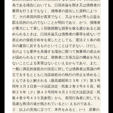
為である場合においても、口頭弁論を開き又は債務者の
審尋を行うまでもなく、債権者の提出した資料によつ
て、その表現内容が真実でなく、又はそれが専ら公益を
図る目的のものでないことが明白であり、かつ、債権者
が重大にして著しく回復困難な損害を被る虞があると認
められるときは、口頭弁論又は債務者の審尋を経ないで
差止めの仮処分命令を発したとしても、憲法２１条の前
示の趣旨に反するものということはできない。けだし、
右のような要件を具備する場合に限つて無審尋の差止め
が認められるとすれば、債務者に主張立証の機会を与え
ないことによる実害はないといえるからであり、また、
一般に満足的仮処分の決定に対しては債務者は異議の申
立てをするとともに当該仮処分の執行の停止を求めるこ
ともできると解される（最高裁昭和２３年（マ）第３号
同年３月３日第一小法廷決定・民集２巻３号６５頁、昭
和２５年（ク）第４３号同年９月２５日大法廷決定・民
集４巻９号４３５頁参照）から、表現行為者に対しても
迅速な救済の途が残されているとい えるのである。
２ 以上の見地に立つて、本件をみると、(一) 原審の