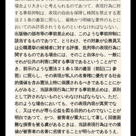
場合より大きいと考えられるのであつて、表現行為に対
する事前抑制は、表現の自由を保障し検閲を禁止する憲
法２１条の趣旨に照らし、厳格かつ明確な要件のもとに
おいてのみ許容されうるものといわなければならない。
出版物の頒布等の事前差止めは、このような事前抑制に
該当するものであつて、とりわけ、その対象が公務員又
は公職選挙の候補者に対する評価、批判等の表現行為に
関するものである場合には、そのこと自体から、一般に
それが公共の利害に関する事項であるということがで
き、前示のような憲法２１条１項の趣旨（前記(二) 参
照）に照らし、その表現が私人の名誉権に優先する社会
的価値を含み憲法上特に保護されるべきであることにか
んがみると、当該表現行為に対する事前差止めは、原則
として許されないものといわなければならない。ただ、
右のような場合においても、その表現内容が真実でな
く、又はそれが専ら公益を図る目的のものでないことが
明白であつて、かつ、被害者が重大にして著しく回復困
難な損害を被る虞があるときは、当該表現行為はその価
値が被害者の名誉に劣後することが明らかであるうえ、