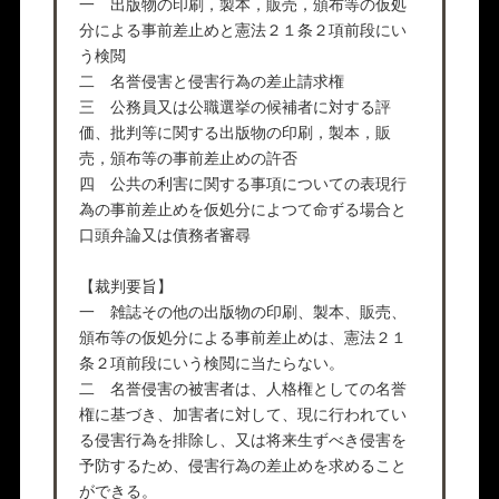
一 出版物の印刷，製本，販売，頒布等の仮処
分による事前差止めと憲法２１条２項前段にい
う検閲
二 名誉侵害と侵害行為の差止請求権
三 公務員又は公職選挙の候補者に対する評
価、批判等に関する出版物の印刷，製本，販
売，頒布等の事前差止めの許否
四 公共の利害に関する事項についての表現行
為の事前差止めを仮処分によつて命ずる場合と
口頭弁論又は債務者審尋
【裁判要旨】
一 雑誌その他の出版物の印刷、製本、販売、
頒布等の仮処分による事前差止めは、憲法２１
条２項前段にいう検閲に当たらない。
二 名誉侵害の被害者は、人格権としての名誉
権に基づき、加害者に対して、現に行われてい
る侵害行為を排除し、又は将来生ずべき侵害を
予防するため、侵害行為の差止めを求めること
ができる。