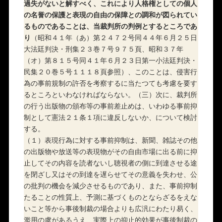
過失がないと解すべく、これにより人格権としての個人
の名誉の保護と表現の自由の保障との調和が図られてい
るものであることは、当裁判所の判例とするところであ
り
（昭和４１年（あ）第２４７２号同４４年６月２５日
大法廷判決・刑集２３巻７号９７５頁、昭和３７年
（オ）第８１５号同４１年６月２３日第一小法廷判決・
民集２０巻５号１１１８頁参照）、このことは、侵害行
為の事前規制の許否を考察するに当たつても考慮を要す
るところといわなければならない。（三）次に、裁判所
の行う出版物の頒布等の事前差止めは、いわゆる事前抑
制として憲法２１条１項に違反しないか、について検討
する。
（１）表現行為に対する事前抑制は、新聞、雑誌その他
の出版物や放送等の表現物がその自由市場に出る前に抑
止してその内容を読者ないし聴視者の側に到達させる途
を閉ざし又はその到達を遅らせてその意義を失わせ、公
の批判の機会を減少させるものであり、また、事前抑制
たることの性質上、予測に基づくものとならざるをえな
いこと等から事後制裁の場合よりも広汎にわたり易く、
濫用の虞があるうえ、実際上の抑止的効果が事後制裁の