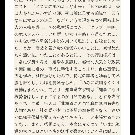
ニスト」「メス犬の尻のような市長」「Ｂの素顔は、昼
は人をたぶらかす詐欺師、夜は闇に乗ずる凶賊で、云う
ならばマムシの道三」などという表現をもつて同被上告
人の人格を評し、その私生活につき、「クラブ（中略）
のホステスをしていた新しい女（中略）を得るために、
罪もない妻を卑劣な手段を用いて離別し、自殺せしめ
た」とか「老父と若き母の寵愛をいいことに、異母兄た
ちを追い払」つたことがあると記し、その行動様式は
「常に保身を考え、選挙を意識し、極端な人気とり政策
を無計画に進め、市民に奉仕することより、自己宣伝に
力を強め、利権漁りが巧みで、特定の業者とゆ着して私
腹を肥やし、汚職を蔓延せしめ」「巧みに法網をくぐり
逮捕はまぬかれ」ており、知事選立候補は「知事になり
権勢をほしいままにするのが目的である。」とする内容
をもち、同被上告人は「北海道にとつて真に無用有害な
人物であり、社会党が本当に革新の旗を振るなら、速や
かに知事候補を変えるべきであろう。」と主張するもの
であり、また、標題にそえ、本文に先立つて「いま北海
道の大地にＢという名の妖怪が蠢めいている昼は蝶に、