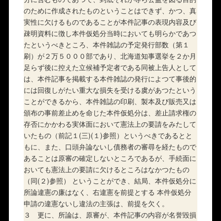
のために作成されたものということはできず、かつ、真
実性に欠けるものであることが本件記事の表現内容及び
疎明資料に徴し本件仮処分当時においても明らかであつ
たというべきところ、本件雑誌の予定発行部数（第１
刷）が２万５０００部であり、北海道知事選挙を２か月
足らず後に控えた立候補予定者である同被上告人として
は、本件記事を掲載する本件雑誌の発行によつて事後的
には回復しがたい重大な損失を受ける虞があつたという
ことができるから、本件雑誌の印刷、製本及び販売又は
頒布の事前差止めを命じた本件仮処分は、差止請求権の
存否にかかわる実体面において憲法上の要請をみたして
いたもの（前記１(三)(１)参照）というべきであるとと
もに、また、口頭弁論ないし債務者の審尋を経たもので
あることは原審の確定しないところであるが、手続面に
おいても憲法上の要請に欠けるところはなかつたもの
（同(２)参照） ということができ、結局、本件仮処分に
所論違憲の廉はなく、右違憲を前提とする 本件仮処分
申請の違憲ないし違法の主張は、前提を欠く。
３ 更に、所論は、原審が、本件記事の内容が名誉毀損