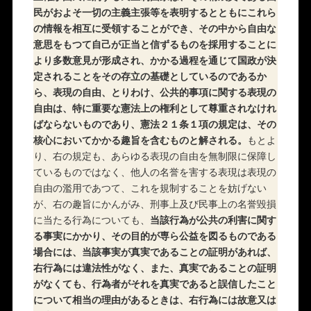
民がおよそ一切の主義主張等を表明するとともにこれら
の情報を相互に受領することができ、その中から自由な
意思をもつて自己が正当と信ずるものを採用することに
より多数意見が形成され、かかる過程を通じて国政が決
定されることをその存立の基礎としているのであるか
ら、表現の自由、とりわけ、公共的事項に関する表現の
自由は、特に重要な憲法上の権利として尊重されなけれ
ばならないものであり、憲法２１条１項の規定は、その
核心においてかかる趣旨を含むものと解される。
もとよ
り、右の規定も、あらゆる表現の自由を無制限に保障し
ているものではなく、他人の名誉を害する表現は表現の
自由の濫用であつて、これを規制することを妨げない
が、右の趣旨にかんがみ、刑事上及び民事上の名誉毀損
に当たる行為についても、
当該行為が公共の利害に関す
る事実にかかり、その目的が専ら公益を図るものである
場合には、当該事実が真実であることの証明があれば、
右行為には違法性がなく、また、真実であることの証明
がなくても、行為者がそれを真実であると誤信したこと
について相当の理由があるときは、右行為には故意又は