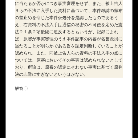
に当たるか否かにつき事実審理をせず、また、被上告人
Ｂらの不法に入手した資料に基づいて、本件雑誌の頒布
の差止めを命じた本件仮処分を是認したものであるう
え、右資料の不法入手は通信の秘密の不可侵を定めた憲
法２１条２項後段に違反するともいうが、記録によれ
ば、原審が事実審理のうえ本件記事の内容が名誉毀損に
当たることが明らかである旨を認定判断していることが
認められ、また、同被上告人らの資料の不法入手の点に
ついては、原審においてその事実は認められないとして
おり、所論は、原審の認定にそわない事実に基づく原判
決の非難にすぎないというほかない。
解答〇