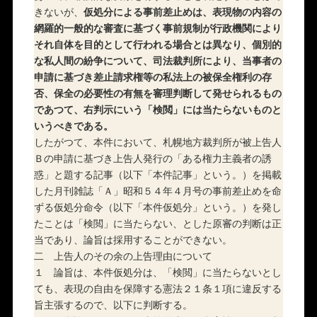
きないが、
仮処分による事前差止めは、表現物の内容の
網羅的一般的な審査に基づく事前規制が行政機関により
それ自体を目的として行われる場合とは異なり、個別的
な私人間の紛争について、司法裁判所により、当事者の
申請に基づき差止請求権等の私法上の被保全権利の存
否、保全の必要性の有無を審理判断して発せられるもの
であつて、右判示にいう「検閲」には当たらないものと
いうべきである。
したがつて、本件において、札幌地方裁判所が被上告人
Ｂの申請に基づき上告人発行の「ある権力主義者の誘
惑」と題する記事（以下「本件記事」という。）を掲載
した月刊雑誌「Ａ」昭和５４年４月号の事前差止めを命
ずる仮処分命令（以下「本件仮処分」という。）を発し
たことは「検閲」に当たらない、とした原審の判断は正
当であり、論旨は採用することができない。
二 上告人のその余の上告理由について
１ 論旨は、本件仮処分は、「検閲」に当たらないとし
ても、表現の自由を保障する憲法２１条１項に違反する
旨主張するので、以下に判断する。