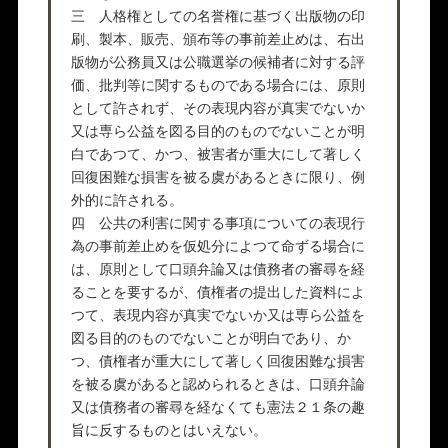
三 人格権としての名誉権に基づく出版物の印
刷、製本、販売、頒布等の事前差止めは、右出
版物が公務員又は公職選挙の候補者に対する評
価、批判等に関するものである場合には、原則
として許されず、その表現内容が真実でないか
又は専ら公益を図る目的のものでないことが明
白であつて、かつ、被害者が重大にして著しく
回復困難な損害を被る虞があるときに限り、例
外的に許される。
四 公共の利害に関する事項についての表現行
為の事前差止めを仮処分によつて命ずる場合に
は、原則として口頭弁論又は債務者の審尋を経
ることを要するが、債権者の提出した資料によ
つて、表現内容が真実でないか又は専ら公益を
図る目的のものでないことが明白であり、か
つ、債権者が重大にして著しく回復困難な損害
を被る虞があると認められるときは、口頭弁論
又は債務者の審尋を経なくても憲法２１条の趣
旨に反するものとはいえない。