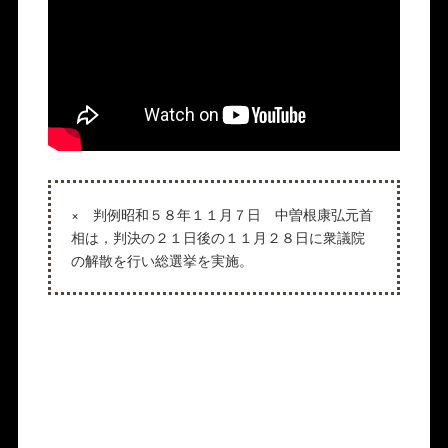
× 判例昭和５８年１１月７日 中曽根康弘元首
相は，判決の２１日後の１１月２８日に衆議院
の解散を行い総選挙を実施。