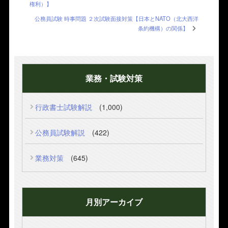
権利）】
公務員試験 時事問題 ２次試験面接対策【日本とNATO（北大西洋
条約機構）の関係】
業務・試験対策
行政書士試験解説
(1,000)
公務員試験解説
(422)
業務対策
(645)
月別アーカイブ