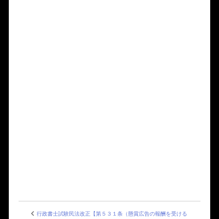
行政書士試験民法改正【第５３１条（懸賞広告の報酬を受ける