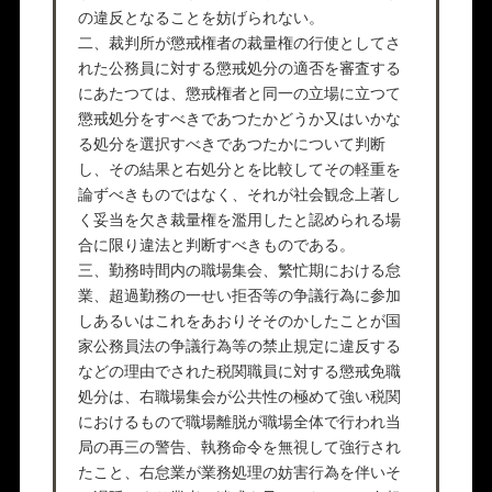
の違反となることを妨げられない。
二、裁判所が懲戒権者の裁量権の行使としてさ
れた公務員に対する懲戒処分の適否を審査する
にあたつては、懲戒権者と同一の立場に立つて
懲戒処分をすべきであつたかどうか又はいかな
る処分を選択すべきであつたかについて判断
し、その結果と右処分とを比較してその軽重を
論ずべきものではなく、それが社会観念上著し
く妥当を欠き裁量権を濫用したと認められる場
合に限り違法と判断すべきものである。
三、勤務時間内の職場集会、繁忙期における怠
業、超過勤務の一せい拒否等の争議行為に参加
しあるいはこれをあおりそそのかしたことが国
家公務員法の争議行為等の禁止規定に違反する
などの理由でされた税関職員に対する懲戒免職
処分は、右職場集会が公共性の極めて強い税関
におけるもので職場離脱が職場全体で行われ当
局の再三の警告、執務命令を無視して強行され
たこと、右怠業が業務処理の妨害行為を伴いそ