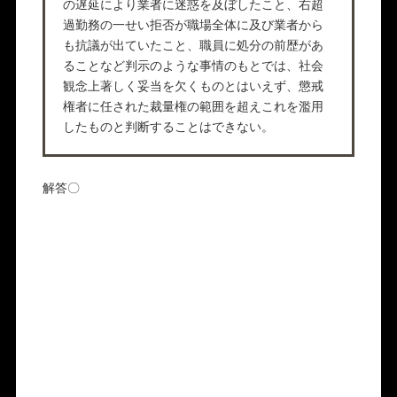
の遅延により業者に迷惑を及ぼしたこと、右超
過勤務の一せい拒否が職場全体に及び業者から
も抗議が出ていたこと、職員に処分の前歴があ
ることなど判示のような事情のもとでは、社会
観念上著しく妥当を欠くものとはいえず、懲戒
権者に任された裁量権の範囲を超えこれを濫用
したものと判断することはできない。
解答〇