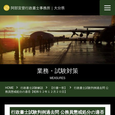
阿部宜督行政書士事務所｜大分県
業務・試験対策
MEASURES
HOME
行政書士試験解説
【行書一答】
行政書士試験判例過去問 公
務員懲戒処分の適否【昭和５２年１２月２０日】
行政書士試験判例過去問 公務員懲戒処分の適否