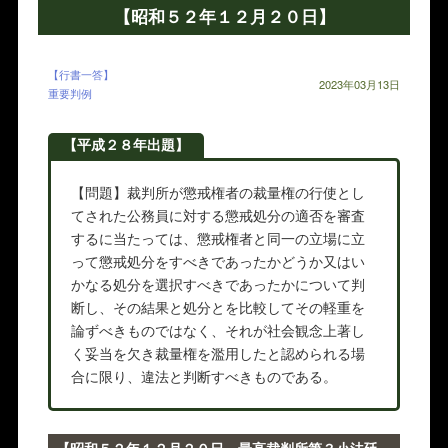
【昭和５２年１２月２０日】
【行書一答】
2023年03月13日
重要判例
【平成２８年出題】
【問題】裁判所が懲戒権者の裁量権の行使とし
てされた公務員に対する懲戒処分の適否を審査
するに当たっては、懲戒権者と同一の立場に立
って懲戒処分をすべきであったかどうか又はい
かなる処分を選択すべきであったかについて判
断し、その結果と処分とを比較してその軽重を
論ずべきものではなく、それが社会観念上著し
く妥当を欠き裁量権を濫用したと認められる場
合に限り、違法と判断すべきものである。