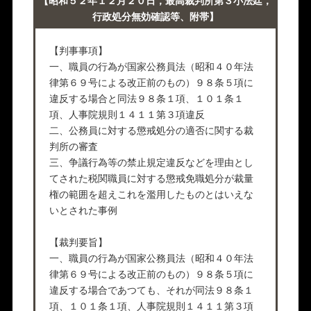
【昭和５２年１２月２０日，最高裁判所第３小法廷，
行政処分無効確認等、附帯】
【判事事項】
一、職員の行為が国家公務員法（昭和４０年法
律第６９号による改正前のもの）９８条５項に
違反する場合と同法９８条１項、１０１条１
項、人事院規則１４１１第３項違反
二、公務員に対する懲戒処分の適否に関する裁
判所の審査
三、争議行為等の禁止規定違反などを理由とし
てされた税関職員に対する懲戒免職処分が裁量
権の範囲を超えこれを濫用したものとはいえな
いとされた事例
【裁判要旨】
一、職員の行為が国家公務員法（昭和４０年法
律第６９号による改正前のもの）９８条５項に
違反する場合であつても、それが同法９８条１
項、１０１条１項、人事院規則１４１１第３項