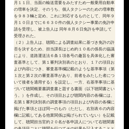
月１１日、当面の輸送需要をみたすため一般乗用自動車
の増車を決定、そのうち、個人タクシーのための増車数
を９８３輛と定め、これに対応するものとして、同年９
月１０日までに６６３０件の個人タクシー事業の免許申
請を受理し、被上告人は 同年８月６日免許を申請して
受理された。
（２）上告人は、聴聞による調査結果に基づき免許の許
否を決するため、担当課長はじめ約１０名の係長の協議
により、道路運送法６条１項各号の趣旨を具体化した審
査基準として、第１審判決別表のとおり、１７の項目お
よび内容につき、審査基準欄記載のような基準事項（第
１次と第２次の審査基準があり、前者をみたした者につ
いて後者を適用する）を設定し、一方、右基準事項に基
づいて聴聞概要書調査書と題する書面（以下聴聞書とい
う。）を作成し、その項目および聴聞内容の各欄には、
右第１審判決別表の調査事項の項目および内容の各欄に
掲げた事項とほぼ同一のもの（ただし、右別表６の内容
欄に記載してある他業関係は掲げられていない）を記載
して、聴聞担当官約２０名が各申請人について右聴聞書
の各項目ごとに聴聞を行つてその結果を記入することと