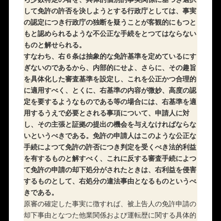
して免許の許否を決しようとする行政庁としては、事実
の認定につき行政庁の独断を疑うことが客観的にもつと
もと認められるような不公正な手続をとつてはならない
ものと解せられる。
すなわち、右６条は抽象的な免許基準を定めているにす
ぎないのであるから、内部的にせよ、さらに、その趣旨
を具体化した審査基準を設定し、これを公正かつ合理的
に適用すべく、とくに、右基準の内容が微妙、高度の認
定を要するようなものである等の場合には、右基準を適
用するうえで必要とされる事項について、申請人に対
し、その主張と証拠の提出の機会を与えなければならな
いというべきである。免許の申請人はこのような公正な
手続によつて免許の許否につき判定を受くべき法的利益
を有するものと解すべく、これに反する審査手続によつ
て免許の申請の却下処分がされたときは、右利益を侵害
するものとして、右処分の違法事由となるものというべ
きである。
原審の確定した事実に徴すれば、被上告人の免許申請の
却下事由となつた他業関係および運転歴に関する具体的