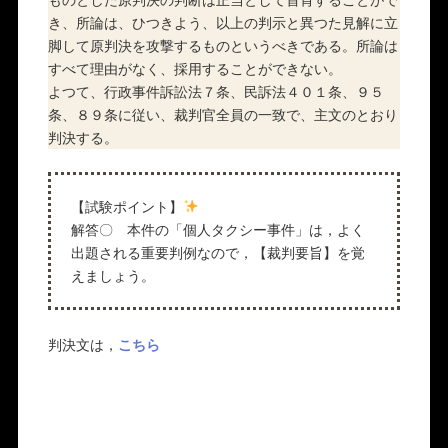
き、所論は、ひつきよう、以上の判示と異つた見解に立
脚して原判決を攻撃するものというべきである。所論は
すべて理由がなく、採用することができない。
よつて、行政事件訴訟法７条、民訴法４０１条、９５
条、８９条に従い、裁判官全員の一致で、主文のとおり
判決する。
【試験ポイント】
解答〇 本件の「個人タクシー事件」は，よく
出題される重要判例なので，【裁判要旨】を覚
えましょう。
判決文は，
こちら