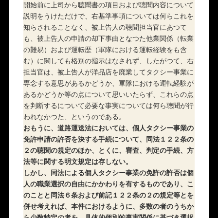
開始前に上司から聴聞書の項目および聴聞内容について
説明をうけただけで、右基準事項については何らこれを
知らされることなく、被上告人の聴聞担当官にあつて
も、被上告人の申請の却下事由となつた他業関係（転業
の難易）および運転歴（軍隊における運転経験をも含
む）に関しても格別の指示はなされず、したがつて、右
担当官は、被上告人が洋品店を廃業してタクシー事業に
専念する意思があるかどうか、軍隊における運転経験が
あるかどうか等の点について思いいたらず、これらの点
を判断するについて必要な事実については何ら聴聞が行
われなかつた、というのである。
おもうに、道路運送法においては、個人タクシー事業の
免許申請の許否を決する手続について、同法１２２条の
２の聴聞の規定のほか、とくに、審査、判定の手続、方
法等に関する明文規定は存しない。
しかし、同法による個人タクシー事業の免許の許否は個
人の職業選択の自由にかかわりを有するものであり、こ
のことと同法６条および前記１２２条の２の規定等とを
併せ考えれば、本件におけるように、多数の者のうちか
ら少数特定の者を、具体的個別的事実関係に基づき選択