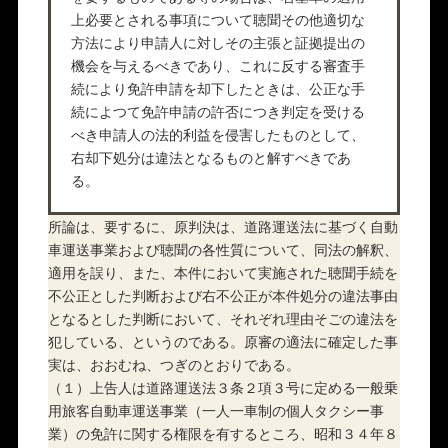
上必要とされる事項について聴聞その他適切な
方法により申請人に対しその主張と証拠提出の
機会を与えるべきであり、これに反する審査手
続により免許申請を却下したときは、公正な手
続によつて免許申請の許否につき判定を受ける
べき申請人の法的利益を侵害したものとして、
右却下処分は違法となるものと解すべきであ
る。
所論は、要するに、原判決は、道路運送法に基づく自動
車運送事業および聴聞の各性質について、同法の解釈、
適用を誤り、また、本件において実施された聴聞手続を
不公正とした判断および右不公正が本件処分の違法事由
となるとした判断において、それぞれ理由そごの違法を
犯している、というのである。原審の適法に確定した事
実は、おおむね、つぎのとおりである。
（１）上告人は道路運送法３条２項３号に定める一般乗
用旅客自動車運送事業（一人一車制の個人タクシー事
業）の免許に関する権限を有するところ、昭和３４年８