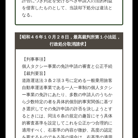
許否につき判定を受けるべき申請人の法的利益
を侵害したものとして、当該却下処分は違法と
なる。
【昭和４６年１０月２８日，最高裁判所第１小法廷，
行政処分取消請求】
【判事事項】
個人タクシー事業の免許申請の審査と公正手続
【裁判要旨】
道路運送法３条２項３号に定める一般乗用旅客
自動車運送事業である一人一車制の個人タクシ
ー事業の免許にあたり、多数の申請人のうちか
ら少数特定の者を具体的個別的事実関係に基づ
き選択してその免許申請の許否を決しようとす
るときには、同法６条の規定の趣旨にそう具体
的審査基準を設定してこれを公正かつ合理的に
適用すべく、右基準の内容が微妙、高度の認定
を要するものである等の場合は、右基準の適用