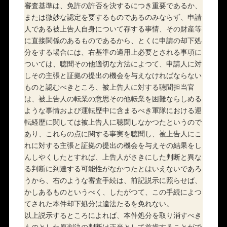
審査基準は、免許の許否を決するにつき重要であるか、
または微妙な認定を要するものであるのみならず、申請
人である被上告人自身について存する事情、その財産等
に直接関係のあるものであるから、とくに申請の却下処
分をする場合には、右基準の適用上必要とされる事項に
ついては、聴聞その他適切な方法によつて、申請人に対
しその主張と証拠の提出の機会を与えなければならない
ものと認むべきところ、被上告人に対する聴聞担当官
は、被上告人の転業の意思その他転業を困難ならしめる
ような事情および運転歴中に含まるべき軍隊における運
転経歴に関しては被上告人に聴聞しなかつたというので
あり、これらの点に関する事実を聴聞し、被上告人にこ
れに対する主張と証拠の提出の機会を与えその結果をし
んしやくしたとすれば、上告人がさきにした判断と異な
る判断に到達する可能性がなかつたとはいえないであろ
うから、右のような審査手続は、前記説示に照らせば、
かしあるものというべく、したがつて、この手続によつ
てされた本件却下処分は違法たるを免れない。
以上説示するところによれば、本件処分を取り消すべき
ものとした原判決の判断は正当として首肯することがで