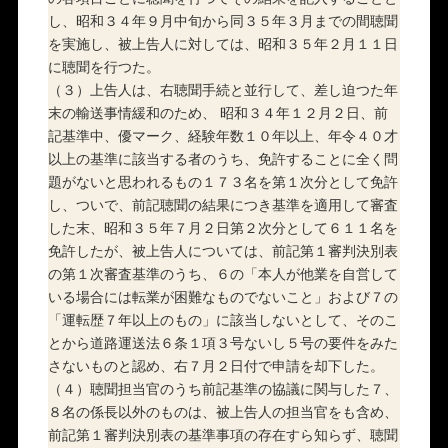
し、昭和３４年９月中旬から同３５年３月までの間聴聞
を実施し、被上告人に対しては、昭和３５年２月１１日
に聴聞を行つた。
（３）上告人は、右聴聞手続と並行して、差し迫つた年
末の輸送事情緩和のため、 昭和３４年１２月２日、前
記基準中、優マーク、経験年数１０年以上、年令４０才
以上の基準に該当する者のうち、免許することに全く問
題がないと思われるもの１７３名を第１次分として免許
し、ついで、前記聴聞の結果につき基準を適用して審査
した末、昭和３５年７月２日第２次分として６１１名を
免許したが、被上告人については、前記第１審判決別表
の第１次審査基準のうち、６の「本人が他業を自営して
いる場合には転業が困難なものでないこと」および７の
「運転歴７年以上のもの」に該当しないとして、そのこ
とから道路運送法６条１項３号ないし５号の要件をみた
さないものと認め、右７月２日付で申請を却下した。
（４）聴聞担当官のうち前記基準の協議に関与した７、
８名の係長以外のものは、被上告人の担当官をも含め、
前記第１審判決別表の基準事項の存在すら知らず、聴聞