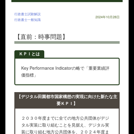
行政書士試験解説
2024年10月28日
行政書士一般知識
【直前：時事問題】
ＫＰＩとは
Key Performance Indicatorの略で「重要業績評
価指標」
【デジタル⽥園都市国家構想の実現に向けた新たな主
要ＫＰＩ】
２０３０年度までに全ての地⽅公共団体がデジ
タル実装に取り組むことを⾒据え、デジタル実
装に取り組む地⽅公共団体を、２０２４年度ま