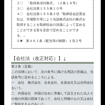
２〇 「取得条項付株式」（２条１９号）
３〇 会社法第１５５条１０号
４〇 会社法第１６５条２項『取締役会設置会
社は、市場取引等により当該株式会社の株式を
取得することを取締役会の決議によって定める
ことができる旨を定款で定めることができ
る。』
５✖ 第４６１条（配当等の制限）１項２号
【会社法（改正対応）】↓
第２条（定義）
この法律において、次の各号に掲げる用語の意義は、当
該各号に定めるところによる。
一 会社 株式会社、合名会社、合資会社又は合同会社
をいう。
二 外国会社 外国の法令に準拠して設立された法人そ
の他の外国の団体であって、会社と同種のもの又は会社
に類似するものをいう。