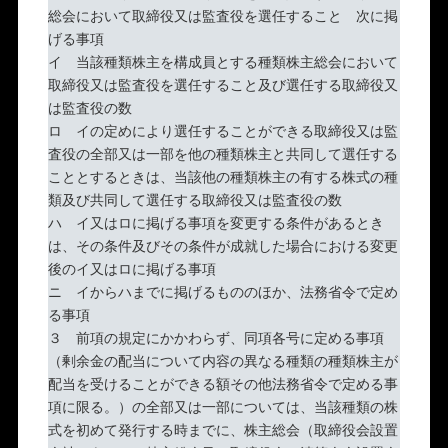
総会において取締役又は監査役を選任すること 次に掲
げる事項
イ 当該種類株主を構成員とする種類株主総会において
取締役又は監査役を選任すること及び選任する取締役又
は監査役の数
ロ イの定めにより選任することができる取締役又は監
査役の全部又は一部を他の種類株主と共同して選任する
こととするときは、当該他の種類株主の有する株式の種
類及び共同して選任する取締役又は監査役の数
ハ イ又はロに掲げる事項を変更する条件があるとき
は、その条件及びその条件が成就した場合における変更
後のイ又はロに掲げる事項
ニ イからハまでに掲げるもののほか、法務省令で定め
る事項
３ 前項の規定にかかわらず、同項各号に定める事項
（剰余金の配当について内容の異なる種類の種類株主が
配当を受けることができる額その他法務省令で定める事
項に限る。）の全部又は一部については、当該種類の株
式を初めて発行する時までに、株主総会（取締役会設置