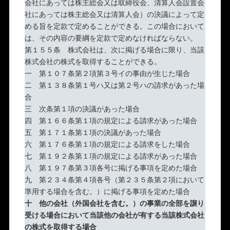
会社にあっては株主総会又は取締役会、清算人会設置会
社にあっては株主総会又は清算人会）の決議によって定
める旨を定款で定めることができる。この場合において
は、その内容の要綱を定款で定めなければならない。
第１５５条 株式会社は、次に掲げる場合に限り、当該
株式会社の株式を取得することができる。
一 第１０７条第２項第３号イの事由が生じた場合
二 第１３８条第１号ハ又は第２号ハの請求があった場
合
三 次条第１項の決議があった場合
四 第１６６条第１項の規定による請求があった場合
五 第１７１条第１項の決議があった場合
六 第１７６条第１項の規定による請求をした場合
七 第１９２条第１項の規定による請求があった場合
八 第１９７条第３項各号に掲げる事項を定めた場合
九 第２３４条第４項各号（第２３５条第２項において
準用する場合を含む。）に掲げる事項を定めた場合
十 他の会社（外国会社を含む。）の事業の全部を譲り
受ける場合において当該他の会社が有する当該株式会社
の株式を取得する場合