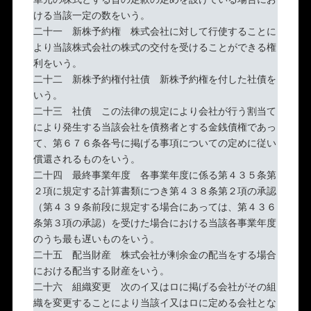
ける当該一定の数をいう。
二十一 新株予約権 株式会社に対して行使することに
より当該株式会社の株式の交付を受けることができる権
利をいう。
二十二 新株予約権付社債 新株予約権を付した社債を
いう。
二十三 社債 この法律の規定により会社が行う割当て
により発生する当該会社を債務者とする金銭債権であっ
て、第６７６条各号に掲げる事項についての定めに従い
償還されるものをいう。
二十四 最終事業年度 各事業年度に係る第４３５条第
２項に規定する計算書類につき第４３８条第２項の承認
（第４３９条前段に規定する場合にあっては、第４３６
条第３項の承認）を受けた場合における当該各事業年度
のうち最も遅いものをいう。
二十五 配当財産 株式会社が剰余金の配当をする場合
における配当する財産をいう。
二十六 組織変更 次のイ又はロに掲げる会社がその組
織を変更することにより当該イ又はロに定める会社とな