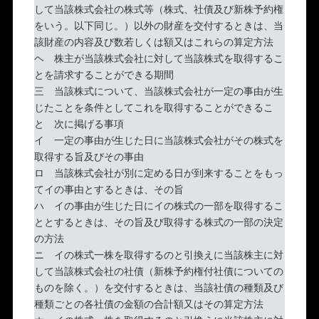
して当該株式会社の株式等（株式、社債及び新株予約権
をいう。以下同じ。）以外の財産を交付するときは、当
該財産の内容及び数若しくは額又はこれらの算定方法
ヘ 株主が当該株式会社に対して当該株式を取得するこ
とを請求することができる期間
三 当該株式について、当該株式会社が一定の事由が生
じたことを条件としてこれを取得することができるこ
と 次に掲げる事項
イ 一定の事由が生じた日に当該株式会社がその株式を
取得する旨及びその事由
ロ 当該株式会社が別に定める日が到来することをもっ
てイの事由とするときは、その旨
ハ イの事由が生じた日にイの株式の一部を取得するこ
ととするときは、その旨及び取得する株式の一部の決定
の方法
ニ イの株式一株を取得するのと引換えに当該株主に対
して当該株式会社の社債（新株予約権付社債についての
ものを除く。）を交付するときは、当該社債の種類及び
種類ごとの各社債の金額の合計額又はその算定方法