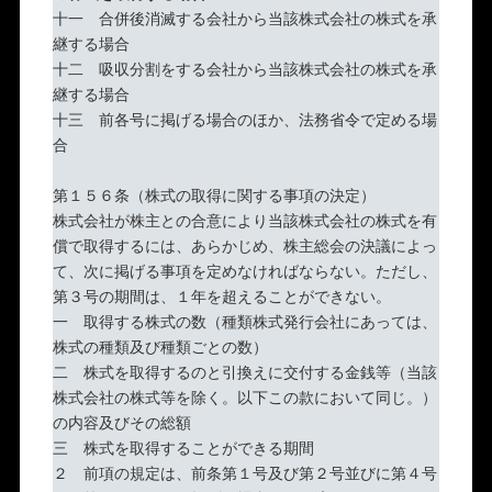
十一 合併後消滅する会社から当該株式会社の株式を承
継する場合
十二 吸収分割をする会社から当該株式会社の株式を承
継する場合
十三 前各号に掲げる場合のほか、法務省令で定める場
合
第１５６条（株式の取得に関する事項の決定）
株式会社が株主との合意により当該株式会社の株式を有
償で取得するには、あらかじめ、株主総会の決議によっ
て、次に掲げる事項を定めなければならない。ただし、
第３号の期間は、１年を超えることができない。
一 取得する株式の数（種類株式発行会社にあっては、
株式の種類及び種類ごとの数）
二 株式を取得するのと引換えに交付する金銭等（当該
株式会社の株式等を除く。以下この款において同じ。）
の内容及びその総額
三 株式を取得することができる期間
２ 前項の規定は、前条第１号及び第２号並びに第４号