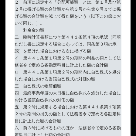
２ 前項に規定する「分配可能額」とは、第１号及び第
２号に掲げる額の合計額から第３号から第６号までに掲
げる額の合計額を減じて得た額をいう（以下この節にお
いて同じ。）。
一 剰余金の額
二 臨時計算書類につき第４４１条第４項の承認（同項
ただし書に規定する場合にあっては、同条第３項の承
認）を受けた場合における次に掲げる額
イ 第４４１条第１項第２号の期間の利益の額として法
務省令で定める各勘定科目に計上した額の合計額
ロ 第４４１条第１項第２号の期間内に自己株式を処分
した場合における当該自己株式の対価の額
三 自己株式の帳簿価額
四 最終事業年度の末日後に自己株式を処分した場合に
おける当該自己株式の対価の額
五 第２号に規定する場合における第４４１条第１項第
２号の期間の損失の額として法務省令で定める各勘定科
目に計上した額の合計額
六 前３号に掲げるもののほか、法務省令で定める各勘
定科目に計上した額の合計額