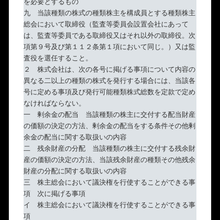
を必要とするもの
九 当該種類の株式の種類株主を構成員とする種類株主
総会において取締役（監査等委員会設置会社にあって
は、監査等委員である取締役又はそれ以外の取締役。次
項第９号及び第１１２条第１項において同じ。）又は監
査役を選任すること。
２ 株式会社は、次の各号に掲げる事項について内容の
異なる二以上の種類の株式を発行する場合には、当該各
号に定める事項及び発行可能種類株式総数を定款で定め
なければならない。
一 剰余金の配当 当該種類の株主に交付する配当財産
の価額の決定の方法、剰余金の配当をする条件その他剰
余金の配当に関する取扱いの内容
二 残余財産の分配 当該種類の株主に交付する残余財
産の価額の決定の方法、当該残余財産の種類その他残余
財産の分配に関する取扱いの内容
三 株主総会において議決権を行使することができる事
項 次に掲げる事項
イ 株主総会において議決権を行使することができる事
項