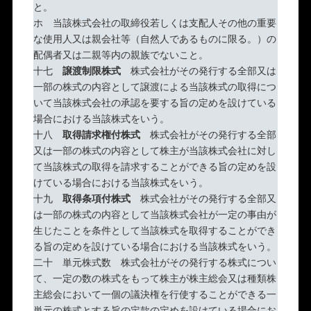
と。
ホ 当該株式会社の取締役若しくは支配人その他の重要
な使用人又は親会社等（自然人であるものに限る。）の
配偶者又は二親等内の親族でないこと。
十七
譲渡制限株式
株式会社がその発行する全部又は
一部の株式の内容として譲渡による当該株式の取得につ
いて当該株式会社の承認を要する旨の定めを設けている
場合における当該株式をいう。
十八
取得請求権付株式
株式会社がその発行する全部
又は一部の株式の内容として株主が当該株式会社に対し
て当該株式の取得を請求することができる旨の定めを設
けている場合における当該株式をいう。
十九
取得条項付株式
株式会社がその発行する全部又
は一部の株式の内容として当該株式会社が一定の事由が
生じたことを条件として当該株式を取得することができ
る旨の定めを設けている場合における当該株式をいう。
二十 単元株式数 株式会社がその発行する株式につい
て、一定の数の株式をもって株主が株主総会又は種類株
主総会において一個の議決権を行使することができる一
単元の株式とする旨の定款の定めを設けている場合にお