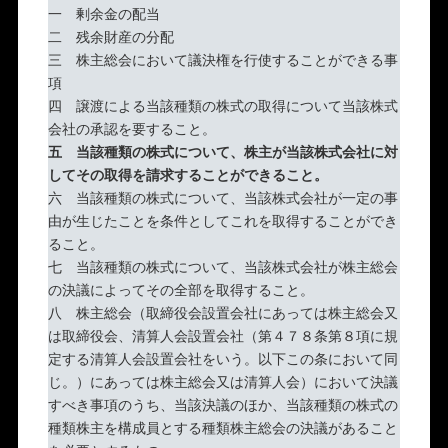
一 剰余金の配当
二 残余財産の分配
三 株主総会において議決権を行使することができる事
項
四 譲渡による当該種類の株式の取得について当該株式
会社の承認を要すること。
五 当該種類の株式について、株主が当該株式会社に対
してその取得を請求することができること。
六 当該種類の株式について、当該株式会社が一定の事
由が生じたことを条件としてこれを取得することができ
ること。
七 当該種類の株式について、当該株式会社が株主総会
の決議によってその全部を取得すること。
八 株主総会（取締役会設置会社にあっては株主総会又
は取締役会、清算人会設置会社（第４７８条第８項に規
定する清算人会設置会社をいう。以下この条において同
じ。）にあっては株主総会又は清算人会）において決議
すべき事項のうち、当該決議のほか、当該種類の株式の
種類株主を構成員とする種類株主総会の決議があること