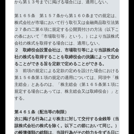
から第１３号までに掲げる場合には、適用しない。
第１６５条 第１５７条から第１６０条までの規定は、
株式会社が市場において行う取引又は金融商品取引法第
２７条の二第６項に規定する公開買付けの方法（以下こ
の条において「市場取引等」という。）により当該株式
会社の株式を取得する場合には、適用しない。
２ 取締役会設置会社は、市場取引等により当該株式会
社の株式を取得することを取締役会の決議によって定め
ることができる旨を定款で定めることができる。
３ 前項の規定による定款の定めを設けた場合における
第１５６条第１項の規定の適用については、同項中「株
主総会」とあるのは、「株主総会（第１６５条第１項に
規定する場合にあっては、株主総会又は取締役会）」と
する。
第４６１条（配当等の制限）
次に掲げる行為により株主に対して交付する金銭等（当
該株式会社の株式を除く。以下この節において同じ。）
の帳簿価額の総額は、当該行為がその効力を生ずる日に