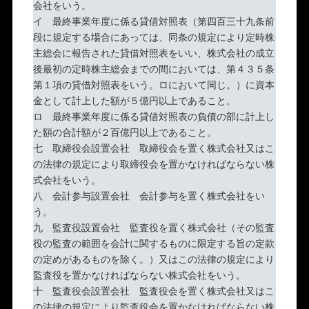
会社をいう。
イ 最終事業年度に係る貸借対照表（第四百三十九条前
段に規定する場合にあっては、同条の規定により定時株
主総会に報告された貸借対照表をいい、株式会社の成立
後最初の定時株主総会までの間においては、第４３５条
第１項の貸借対照表をいう。ロにおいて同じ。）に資本
金として計上した額が５億円以上であること。
ロ 最終事業年度に係る貸借対照表の負債の部に計上し
た額の合計額が２百億円以上であること。
七 取締役会設置会社 取締役会を置く株式会社又はこ
の法律の規定により取締役会を置かなければならない株
式会社をいう。
八 会計参与設置会社 会計参与を置く株式会社をい
う。
九 監査役設置会社 監査役を置く株式会社（その監査
役の監査の範囲を会計に関するものに限定する旨の定款
の定めがあるものを除く。）又はこの法律の規定により
監査役を置かなければならない株式会社をいう。
十 監査役会設置会社 監査役会を置く株式会社又はこ
の法律の規定により監査役会を置かなければならない株