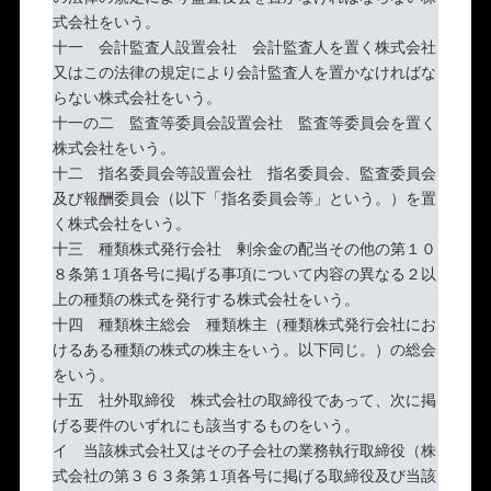
式会社をいう。
十一 会計監査人設置会社 会計監査人を置く株式会社
又はこの法律の規定により会計監査人を置かなければな
らない株式会社をいう。
十一の二 監査等委員会設置会社 監査等委員会を置く
株式会社をいう。
十二 指名委員会等設置会社 指名委員会、監査委員会
及び報酬委員会（以下「指名委員会等」という。）を置
く株式会社をいう。
十三 種類株式発行会社 剰余金の配当その他の第１０
８条第１項各号に掲げる事項について内容の異なる２以
上の種類の株式を発行する株式会社をいう。
十四 種類株主総会 種類株主（種類株式発行会社にお
けるある種類の株式の株主をいう。以下同じ。）の総会
をいう。
十五 社外取締役 株式会社の取締役であって、次に掲
げる要件のいずれにも該当するものをいう。
イ 当該株式会社又はその子会社の業務執行取締役（株
式会社の第３６３条第１項各号に掲げる取締役及び当該