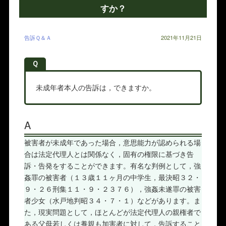
すか？
告訴Ｑ＆Ａ
2021年11月21日
Ｑ
未成年者本人の告訴は，できますか。
A
被害者が未成年であった場合，意思能力が認められる場
合は法定代理人とは関係なく，固有の権限に基づき告
訴・告発をすることができます。有名な判例として，強
姦罪の被害者（１３歳１１ヶ月の中学生，最決昭３２・
９・２６刑集１１・９・２３７６），強姦未遂罪の被害
者少女（水戸地判昭３４・７・１）などがあります。ま
た，現実問題として，ほとんどが法定代理人の親権者で
ある父母若しくは養親も加害者に対して，告訴すること