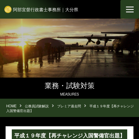
阿部宜督行政書士事務所｜大分県
業務・試験対策
MEASURES
HOME
公務員試験解説
プレミア過去問
平成１９年度【再チャレンジ
入国警備官出題】
平成１９年度【再チャレンジ入国警備官出題】