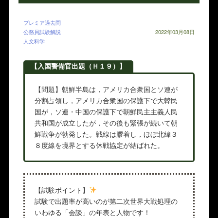
プレミア過去問
公務員試験解説
2022年03月08日
人文科学
【入国警備官出題（Ｈ１９）】
【問題】朝鮮半島は，アメリカ合衆国とソ連が
分割占領し，アメリカ合衆国の保護下で大韓民
国が，ソ連・中国の保護下で朝鮮民主主義人民
共和国が成立したが，その後も緊張が続いて朝
鮮戦争が勃発した。戦線は膠着し，ほぼ北緯３
８度線を境界とする休戦協定が結ばれた。
【試験ポイント】
試験で出題率が高いのが第二次世界大戦処理の
いわゆる「会談」の年表と人物です！