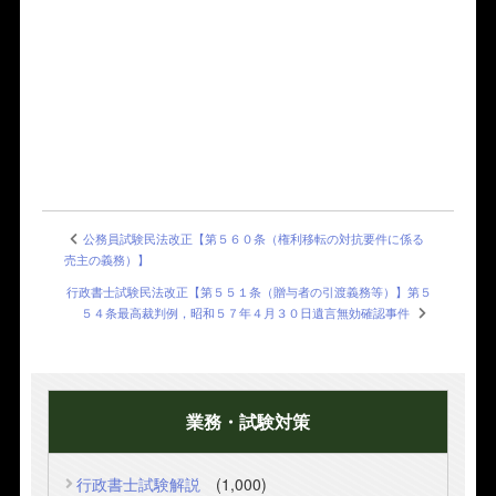
公務員試験民法改正【第５６０条（権利移転の対抗要件に係る
売主の義務）】
行政書士試験民法改正【第５５１条（贈与者の引渡義務等）】第５
５４条最高裁判例，昭和５７年４月３０日遺言無効確認事件
業務・試験対策
行政書士試験解説
(1,000)