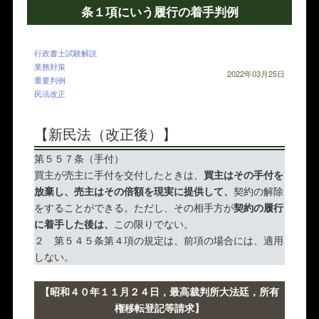
条１項にいう履行の着手判例
行政書士試験解説
業務対策
2022年03月25日
重要判例
民法改正
【新民法（改正後）】
第５５７条（手付）
買主が売主に手付を交付したときは、
買主はその手付を
放棄し、売主はその倍額を現実に提供して、
契約の解除
をすることができる。ただし、その相手方が
契約の履行
に着手した後は、
この限りでない。
２ 第５４５条第４項の規定は、前項の場合には、適用
しない。
【昭和４０年１１月２４日，最高裁判所大法廷，所有
権移転登記等請求】