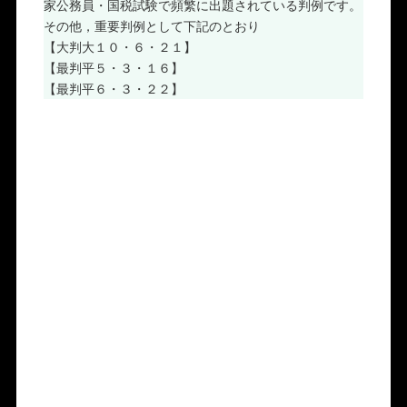
家公務員・国税試験で頻繁に出題されている判例です。
その他，重要判例として下記のとおり
【大判大１０・６・２１】
【最判平５・３・１６】
【最判平６・３・２２】