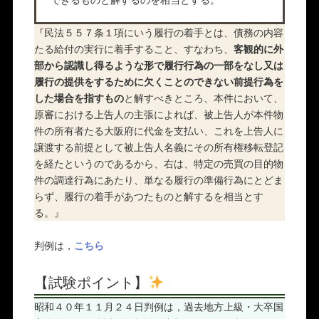
『民法５５７条１項にいう履行の着手とは、債務の内容
たる給付の実行に着手すること、すなわち、
客観的に外
部から認識し得るような形で履行行為の一部をなし又は
履行の提供をするために欠くことのできない前提行為を
した場合を指すもの
と解すべきところ、本件において、
原審における上告人の主張によれば、被上告人が本件物
件の所有者たる大阪府に代金を支払い、これを上告人に
譲渡する前提として被上告人名義にその所有権移転登記
を経たというのであるから、右は、特定の売買の目的物
件の調達行為にあたり、単なる履行の準備行為にとどま
らず、履行の着手があつたものと解するを相当とす
る。』
判例は，
こちら
【試験ポイント】
昭和４０年１１月２４日判例は，過去地方上級・大卒国