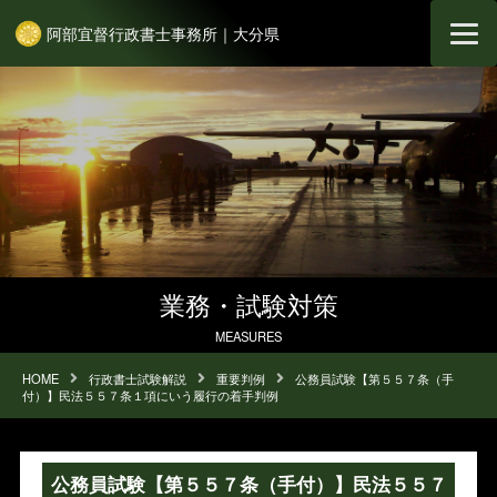
阿部宜督行政書士事務所｜大分県
業務・試験対策
MEASURES
HOME
行政書士試験解説
重要判例
公務員試験【第５５７条（手
付）】民法５５７条１項にいう履行の着手判例
公務員試験【第５５７条（手付）】民法５５７