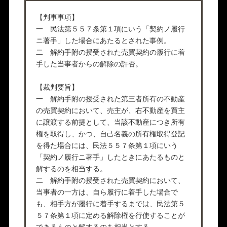
【判事事項】
一 民法第５５７条第１項にいう「契約ノ履行
ニ著手」した場合にあたるとされた事例。
二 解約手附の授受された売買契約の履行に着
手した当事者からの解除の許否。
【裁判要旨】
一 解約手附の授受された第三者所有の不動産
の売買契約において、売主が、右不動産を買主
に譲渡する前提として、当該不動産につき所有
権を取得し、かつ、自己名義の所有権取得登記
を得た場合には、民法５５７条第１項にいう
「契約ノ履行ニ著手」したときにあたるものと
解するのを相当する。
二 解約手附の授受された売買契約において、
当事者の一方は、自ら履行に着手した場合で
も、相手方が履行に着手するまでは、民法第５
５７条第１項に定める解除権を行使することが
できるものと解するのを相当とする。