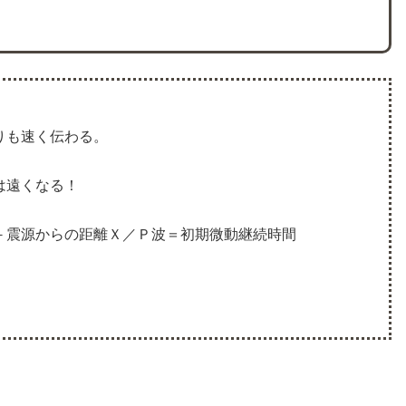
りも速く伝わる。
は遠くなる！
－震源からの距離Ｘ／Ｐ波＝初期微動継続時間