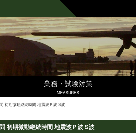
業務・試験対策
MEASURES
問 初期微動継続時間 地震波Ｐ波 S波
問 初期微動継続時間 地震波Ｐ波 S波