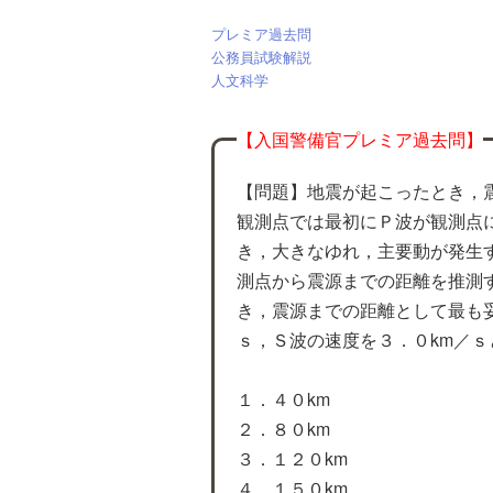
プレミア過去問
公務員試験解説
人文科学
【入国警備官プレミア過去問】
【問題】地震が起こったとき，
観測点では最初にＰ波が観測点
き，大きなゆれ，主要動が発生
測点から震源までの距離を推測
き，震源までの距離として最も
ｓ，Ｓ波の速度を３．０km／ｓ
１．４０km
２．８０km
３．１２０km
４．１５０km