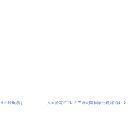
ＧＨの対角線は
入国警備官プレミア過去問 国家公務員試験