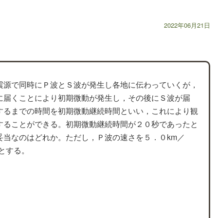
2022年06月21日
震源で同時にＰ波とＳ波が発生し各地に伝わっていくが，
に届くことにより初期微動が発生し，その後にＳ波が届
するまでの時間を初期微動継続時間といい，これにより観
することができる。初期微動継続時間が２０秒であったと
妥当なのはどれか。ただし，Ｐ波の速さを５．０km／
とする。