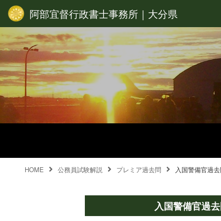
阿部宜督行政書士事務所｜大分県
HOME
公務員試験解説
プレミア過去問
入国警備官過去
入国警備官過去