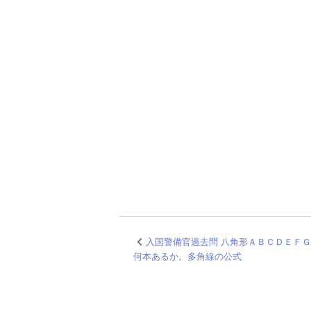
入国警備官過去問 八角形ＡＢＣＤＥＦ
何本あるか。多角線の公式