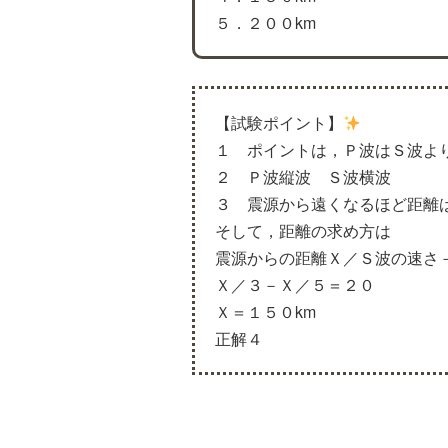
５．２００km
【試験ポイント】
１ ポイントは，Ｐ波はＳ波よ
２ Ｐ波縦波 Ｓ波横波
３ 震源から遠くなるほど距離
そして，距離の求め方は
震源からの距離Ｘ／Ｓ波の速さ
Ｘ／３－Ｘ／５＝２０
Ｘ＝１５０km
正解４