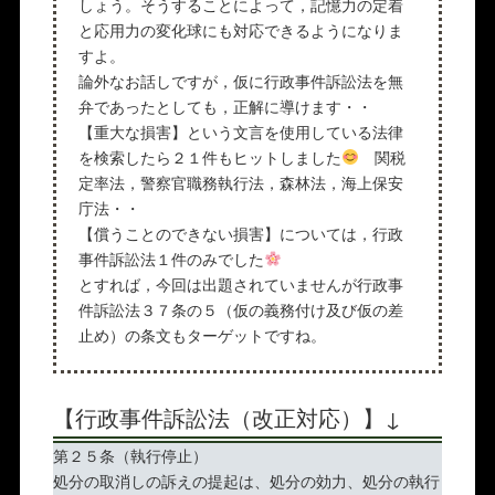
しょう。そうすることによって，記憶力の定着
と応用力の変化球にも対応できるようになりま
すよ。
論外なお話しですが，仮に行政事件訴訟法を無
弁であったとしても，正解に導けます・・
【重大な損害】という文言を使用している法律
を検索したら２１件もヒットしました
関税
定率法，警察官職務執行法，森林法，海上保安
庁法・・
【償うことのできない損害】については，行政
事件訴訟法１件のみでした
とすれば，今回は出題されていませんが行政事
件訴訟法３７条の５（仮の義務付け及び仮の差
止め）の条文もターゲットですね。
【行政事件訴訟法（改正対応）】↓
第２５条（執行停止）
処分の取消しの訴えの提起は、処分の効力、処分の執行