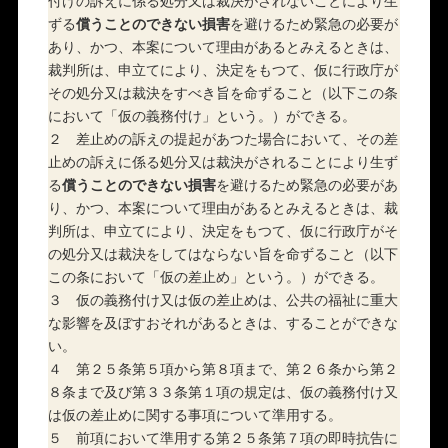
付けの訴えに係る処分又は裁決がされないことにより生
ずる
償うことのできない損害
を避けるため緊急の必要が
あり、かつ、本案について理由があるとみえるときは、
裁判所は、申立てにより、決定をもつて、仮に行政庁が
その処分又は裁決をすべき旨を命ずること（以下この条
において「仮の義務付け」という。）ができる。
２ 差止めの訴えの提起があつた場合において、その差
止めの訴えに係る処分又は裁決がされることにより生ず
る
償うことのできない損害
を避けるため緊急の必要があ
り、かつ、本案について理由があるとみえるときは、裁
判所は、申立てにより、決定をもつて、仮に行政庁がそ
の処分又は裁決をしてはならない旨を命ずること（以下
この条において「仮の差止め」という。）ができる。
３ 仮の義務付け又は仮の差止めは、公共の福祉に重大
な影響を及ぼすおそれがあるときは、することができな
い。
４ 第２５条第５項から第８項まで、第２６条から第２
８条まで及び第３３条第１項の規定は、仮の義務付け又
は仮の差止めに関する事項について準用する。
５ 前項において準用する第２５条第７項の即時抗告に