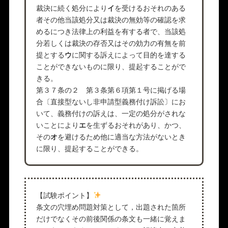
裁決に続く処分により
イ
を受けるおそれのある
者その他当該処分又は裁決の無効等の確認を求
めるにつき法律上の利益を有する者で、当該処
分若しくは裁決の存否又はその効力の有無を前
提とする
ウ
に関する訴えによって目的を達する
ことができないものに限り、提起することがで
きる。
第３７条の２ 第３条第６項第１号に掲げる場
合〔直接型ないし非申請型義務付け訴訟〕にお
いて、義務付けの訴えは、一定の処分がされな
いことにより
エ
を生ずるおそれがあり、かつ、
その
オ
を避けるため他に適当な方法がないとき
に限り、提起することができる。
【試験ポイント】
条文の穴埋め問題対策として，出題された箇所
だけでなくその前後関係の条文も一緒に覚えま