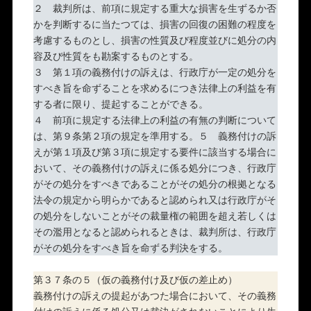
２ 裁判所は、前項に規定する重大な損害を生ずるか否
かを判断するに当たつては、損害の回復の困難の程度を
考慮するものとし、損害の性質及び程度並びに処分の内
容及び性質をも勘案するものとする。
３ 第１項の義務付けの訴えは、行政庁が一定の処分を
すべき旨を命ずることを求めるにつき法律上の利益を有
する者に限り、提起することができる。
４ 前項に規定する法律上の利益の有無の判断について
は、第９条第２項の規定を準用する。５ 義務付けの訴
えが第１項及び第３項に規定する要件に該当する場合に
おいて、その義務付けの訴えに係る処分につき、行政庁
がその処分をすべきであることがその処分の根拠となる
法令の規定から明らかであると認められ又は行政庁がそ
の処分をしないことがその裁量権の範囲を超え若しくは
その濫用となると認められるときは、裁判所は、行政庁
がその処分をすべき旨を命ずる判決をする。
第３７条の５（仮の義務付け及び仮の差止め）
義務付けの訴えの提起があつた場合において、その義務