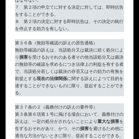
７ 第２項の申立てに対する決定に対しては、即時抗告
をすることができる。
８ 第２項の決定に対する即時抗告は、その決定の執行
を停止する効力を有しない。
第３６条（無効等確認の訴えの原告適格）
無効等確認の訴えは、当該処分又は裁決に続く処分によ
り
損害
を受けるおそれのある者その他当該処分又は裁決
の無効等の確認を求めるにつき法律上の利益を有する者
で、当該処分若しくは裁決の存否又はその効力の有無を
前提とする
現在の法律関係
に関する訴えによつて目的を
達することができないものに限り、提起することができ
る。
第３７条の２（義務付けの訴えの要件等）
第３条第６項第１号に掲げる場合において、義務付けの
訴えは、一定の処分がされないことにより
重大な損害
を
生ずるおそれがあり、かつ、その
損害
を避けるため他に
適当な方法がないときに限り、提起することができる。