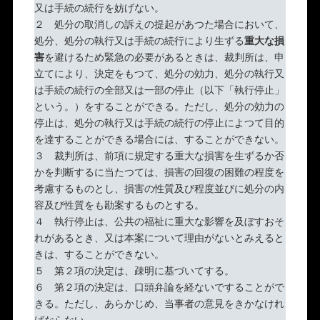
又は手続の続行を妨げない。
２ 処分の取消しの訴えの提起があつた場合において、
処分、処分の執行又は手続の続行により生ずる
重大な損
害
を避けるため緊急の必要があるときは、裁判所は、申
立てにより、決定をもつて、処分の効力、処分の執行又
は手続の続行の全部又は一部の停止（以下「執行停止」
という。）をすることができる。ただし、処分の効力の
停止は、処分の執行又は手続の続行の停止によつて目的
を達することができる場合には、することができない。
３ 裁判所は、前項に規定する重大な損害を生ずるか否
かを判断するに当たつては、損害の回復の困難の程度を
考慮するものとし、損害の性質及び程度並びに処分の内
容及び性質をも勘案するものとする。
４ 執行停止は、公共の福祉に重大な影響を及ぼすおそ
れがあるとき、又は本案について理由がないとみえると
きは、することができない。
５ 第２項の決定は、疎明に基づいてする。
６ 第２項の決定は、口頭弁論を経ないですることがで
きる。ただし、あらかじめ、当事者の意見をきかなけれ
ばならない。