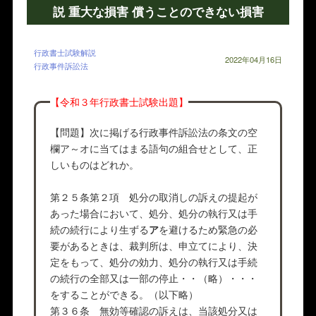
説 重大な損害 償うことのできない損害
行政書士試験解説
2022年04月16日
行政事件訴訟法
【令和３年行政書士試験出題】
【問題】次に掲げる行政事件訴訟法の条文の空
欄ア～オに当てはまる語句の組合せとして、正
しいものはどれか。
第２５条第２項 処分の取消しの訴えの提起が
あった場合において、処分、処分の執行又は手
続の続行により生ずる
ア
を避けるため緊急の必
要があるときは、裁判所は、申立てにより、決
定をもって、処分の効力、処分の執行又は手続
の続行の全部又は一部の停止・・（略）・・・
をすることができる。（以下略）
第３６条 無効等確認の訴えは、当該処分又は