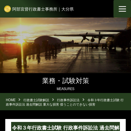
阿部宜督行政書士事務所｜大分県
業務・試験対策
MEASURES
HOME
行政書士試験解説
行政事件訴訟法
令和３年行政書士試験 行
政事件訴訟法 過去問解説 重大な損害 償うことのできない損害
令和３年行政書士試験 行政事件訴訟法 過去問解