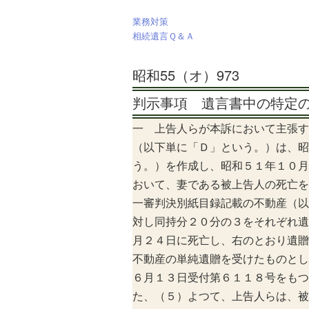
業務対策
相続遺言Ｑ＆Ａ
昭和55（オ）973
判示事項 遺言書中の特定
一 上告人らが本訴において主張す
（以下単に「Ｄ」という。）は、昭
う。）を作成し、昭和５１年１０月
おいて、妻である被上告人の死亡を
一審判決別紙目録記載の不動産（以
対し同持分２０分の３をそれぞれ遺
月２４日に死亡し、右のとおり遺贈
不動産の単純遺贈を受けたものとし
６月１３日受付第６１１８号をもつ
た、（５）よつて、上告人らは、被