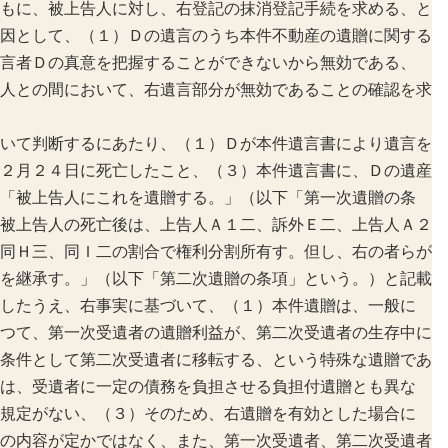
もに、被上告人に対し、右登記の抹消登記手続を求める、と
因として、（１）Ｄの遺言のうち本件不動産の遺贈に関する
言者Ｄの真意を把握することができないから無効である、
人との間において、右遺言部分が無効であることの確認を求
いて判断するにあたり、（１）Ｄが本件遺言書により遺言を
２月２４日に死亡したこと、（３）本件遺言書に、Ｄの遺産
「被上告人にこれを遺贈する。」（以下「第一次遺贈の条
被上告人の死亡後は、上告人Ａ１二、訴外Ｅ二、上告人Ａ２
同Ｈ三、同Ｉ二の割合で権利分割所有す。但し、右の者らが
を継承す。」（以下「第二次遺贈の条項」という。）と記載
したうえ、右事実に基づいて、（１）本件遺贈は、一般に
つて、第一次受遺者の遺贈利益が、第二次受遺者の生存中に
条件として第二次受遺者に移転する、という特殊な遺贈であ
は、受遺者に一定の債務を負担させる負担付遺贈とも異な
規定がない、（３）そのため、右遺贈を有効とした場合に
の内容が定かではなく、また、第一次受遺者、第二次受遺者