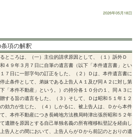
2026年05月18日
の条項の解釈
るところは、（一）主位的請求原因として、（１）訴外Ｄ
和４９年３月７日に自筆の遺言書（以下「本件遺言書」とい
１７日に一部字句の訂正をした、（２）Ｄは、本件遺言書に
停止条件として、弟妹である上告人Ａ１及び同Ａ２に対し第
下「本件不動産」という。）の持分各１０分の１、同Ａ３に
贈する旨の遺言をした、（３）そして、Ｄは昭和５１年１２
の効力が生じた、（４）しかるに、被上告人は、Ｄから本件
て、本件不動産につき長崎地方法務局時津出張所昭和５２年
て遺贈を原因とする自己単独名義の所有権移転登記を経由し
上告人との間において、上告人らがＤから前記のとおりの遺