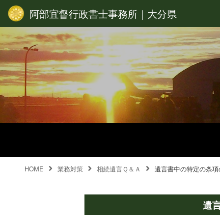
阿部宜督行政書士事務所｜大分県
HOME
業務対策
相続遺言Ｑ＆Ａ
遺言書中の特定の条項
遺