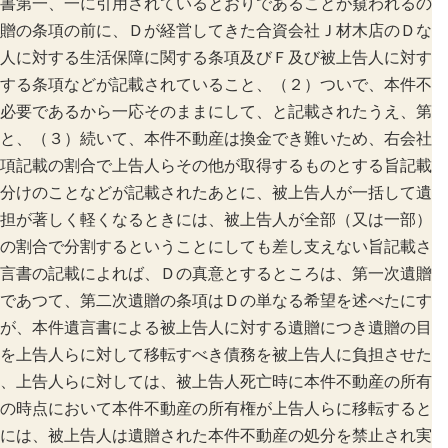
書第一、一に引用されているとおりであることが窺われるの
贈の条項の前に、Ｄが経営してきた合資会社Ｊ材木店のＤな
人に対する生活保障に関する条項及びＦ及び被上告人に対す
する条項などが記載されていること、（２）ついで、本件不
必要であるから一応そのままにして、と記載されたうえ、第
と、（３）続いて、本件不動産は換金でき難いため、右会社
項記載の割合で上告人らその他が取得するものとする旨記載
分けのことなどが記載されたあとに、被上告人が一括して遺
担が著しく軽くなるときには、被上告人が全部（又は一部）
の割合で分割するということにしても差し支えない旨記載さ
言書の記載によれば、Ｄの真意とするところは、第一次遺贈
であつて、第二次遺贈の条項はＤの単なる希望を述べたにす
が、本件遺言書による被上告人に対する遺贈につき遺贈の目
を上告人らに対して移転すべき債務を被上告人に負担させた
、上告人らに対しては、被上告人死亡時に本件不動産の所有
の時点において本件不動産の所有権が上告人らに移転すると
には、被上告人は遺贈された本件不動産の処分を禁止され実