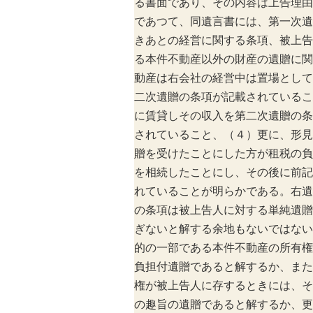
る書面であり、その内容は上告理由
であつて、同遺言書には、第一次遺
きあとの経営に関する条項、被上告
る本件不動産以外の財産の遺贈に関
動産は右会社の経営中は置場として
二次遺贈の条項が記載されているこ
に賃貸しその収入を第二次遺贈の条
されていること、（４）更に、形見
贈を受けたことにした方が租税の負
を相続したことにし、その後に前記
れていることが明らかである。右遺
の条項は被上告人に対する単純遺贈
ぎないと解する余地もないではない
的の一部である本件不動産の所有権
負担付遺贈であると解するか、また
権が被上告人に存するときには、そ
の趣旨の遺贈であると解するか、更