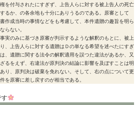
権を付与されたにすぎず、上告人らに対する被上告人の死亡
するか、の各余地も十分にありうるのである。原審として
書作成当時の事情などをも考慮して、本件遺贈の趣旨を明ら
ならない。
事実のみに基づき原審が判示するような解釈のもとに、被上
り、上告人らに対する遺贈はＤの単なる希望を述べたにすぎ
は、遺贈に関する法令の解釈適用を誤つた違法があるか、又
ざるをえず、右違法が原判決の結論に影響を及ぼすことは明
あり、原判決は破棄を免れない。そして、右の点について更
件を原審に差し戻すのが相当である。
です