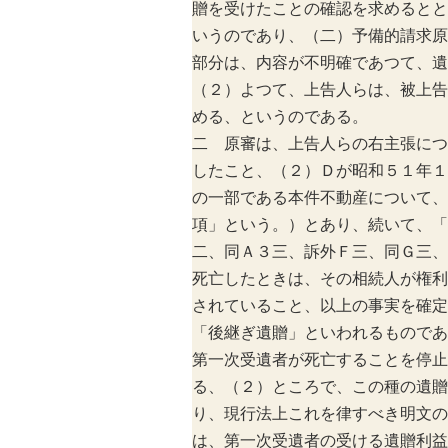
贈を受けたことの確認を求めるとと
いうのであり、（二）予備的請求原
部分は、内容が不明確であつて、遺
（２）よつて、上告人らは、被上告
める、というのである。
二 原審は、上告人らの右主張につ
したこと、（２）Ｄが昭和５１年１
の一部である本件不動産について、
項」という。）とあり、続いて、「
二、同Ａ３三、訴外Ｆ三、同Ｇ三、
死亡したときは、その相続人が権利
されていること、以上の事実を確定
「後継ぎ遺贈」といわれるものであ
第一次受遺者が死亡することを停止
る、（２）ところで、この種の遺贈
り、現行法上これを律すべき明文の
は、第一次受遺者の受ける遺贈利益