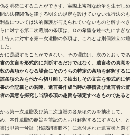
係を明確にすることができず、実際上複雑な紛争を生ぜしめ
間の法律関係を律する明文の規定を設けていない現行法のも
利益については法的保護が与えられていないものと解すべき
らに対する第二次遺贈の条項は、Ｄの希望を述べたにすぎな
上告人に対する第一次遺贈の条項は、これとは別個独立の通
した。
かに是認することができない。その理由は、次のとおりであ
書の文言を形式的に判断するだけではなく、遺言者の真意を
数の条項からなる場合にそのうちの特定の条項を解釈するに
該条項のみを他から切り離して抽出しその文言を形式的に解
書の全記載との関連、遺言書作成当時の事情及び遺言者の置
者の真意を探究し当該条項の趣旨を確定すべきものであると
から第一次遺贈及び第二次遺贈の各条項のみを抽出して、
め、本件遺贈の趣旨を前記のとおり解釈するにすぎない。と
書は甲第一号証（検認調書謄本）に添付された遺言状と題す