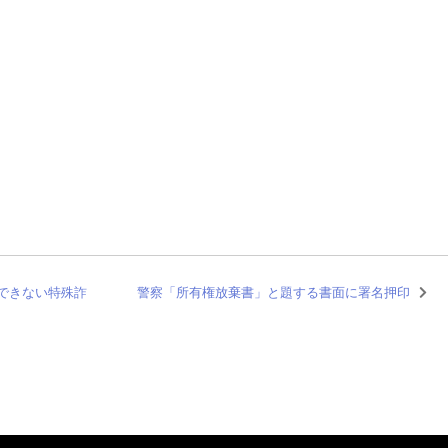
できない特殊詐
警察「所有権放棄書」と題する書面に署名押印