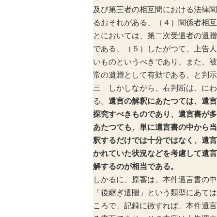
及び第三者の相互間における法律関
るおそれがある、（４）関係者相互
とにおいては、第二次受遺者の遺贈
である、（５）したがつて、上告人
いものというべきであり、また、被
常の遺贈として有効である、と判示
三 しかしながら、右判断は、にわ
る。
遺言の解釈にあたつては、遺言
探究すべきものであり、遺言書が多
あたつても、単に遺言書の中から当
釈するだけでは十分ではなく、遺言
かれていた状況などを考慮して遺言
解するのが相当である。
しかるに、原審は、本件遺言書の中
「後継ぎ遺贈」という類型にあては
ころで、記録に徴すれば、本件遺言